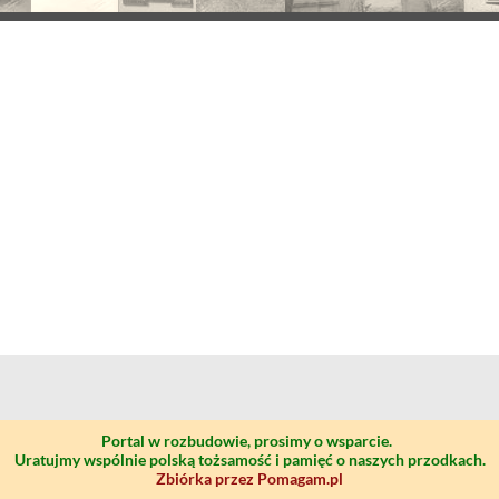
Portal w rozbudowie, prosimy o wsparcie.
Uratujmy wspólnie polską tożsamość i pamięć o naszych przodkach.
Zbiórka przez Pomagam.pl