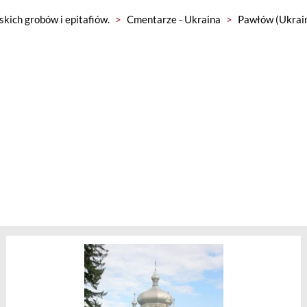
skich grobów i epitafiów.
>
Cmentarze - Ukraina
>
Pawłów (Ukrai