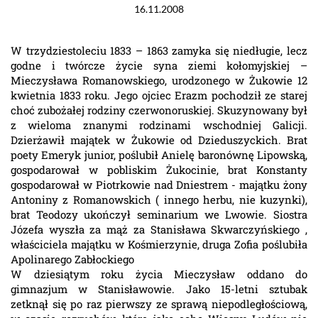
16.11.2008
W trzydziestoleciu 1833 – 1863 zamyka się niedługie, lecz
godne i twórcze życie syna ziemi kołomyjskiej –
Mieczysława Romanowskiego, urodzonego w Żukowie 12
kwietnia 1833 roku. Jego ojciec Erazm pochodził ze starej
choć zubożałej rodziny czerwonoruskiej. Skuzynowany był
z wieloma znanymi rodzinami wschodniej Galicji.
Dzierżawił majątek w Żukowie od Dzieduszyckich. Brat
poety Emeryk junior, poślubił Anielę baronównę Lipowską,
gospodarował w pobliskim Żukocinie, brat Konstanty
gospodarował w Piotrkowie nad Dniestrem - majątku żony
Antoniny z Romanowskich ( innego herbu, nie kuzynki),
brat Teodozy ukończył seminarium we Lwowie. Siostra
Józefa wyszła za mąż za Stanisława Skwarczyńskiego ,
właściciela majątku w Kośmierzynie, druga Zofia poślubiła
Apolinarego Zabłockiego
W dziesiątym roku życia Mieczysław oddano do
gimnazjum w Stanisławowie. Jako 15-letni sztubak
zetknął się po raz pierwszy ze sprawą niepodległościową,