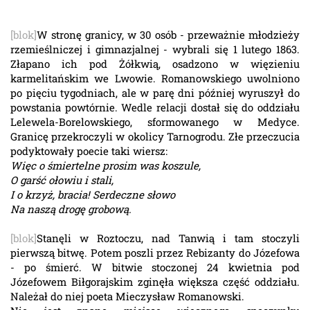
[blok]
W stronę granicy, w 30 osób - przeważnie młodzieży
rzemieślniczej i gimnazjalnej - wybrali się 1 lutego 1863.
Złapano ich pod Żółkwią, osadzono w więzieniu
karmelitańskim we Lwowie. Romanowskiego uwolniono
po pięciu tygodniach, ale w parę dni później wyruszył do
powstania powtórnie. Wedle relacji dostał się do oddziału
Lelewela-Borelowskiego, sformowanego w Medyce.
Granicę przekroczyli w okolicy Tarnogrodu. Złe przeczucia
podyktowały poecie taki wiersz:
Więc o śmiertelne prosim was koszule,
O garść ołowiu i stali,
I o krzyż, bracia! Serdeczne słowo
Na naszą drogę grobową.
[blok]
Stanęli w Roztoczu, nad Tanwią i tam stoczyli
pierwszą bitwę. Potem poszli przez Rebizanty do Józefowa
- po śmierć. W bitwie stoczonej 24 kwietnia pod
Józefowem Biłgorajskim zginęła większa część oddziału.
Należał do niej poeta Mieczysław Romanowski.