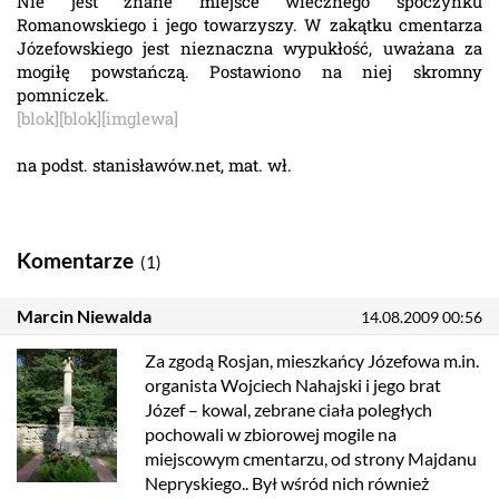
Nie jest znane miejsce wiecznego spoczynku
Romanowskiego i jego towarzyszy. W zakątku cmentarza
Józefowskiego jest nieznaczna wypukłość, uważana za
mogiłę powstańczą. Postawiono na niej skromny
pomniczek.
[blok]
[blok]
[imglewa]
na podst. stanisławów.net, mat. wł.
Komentarze
(1)
Marcin Niewalda
14.08.2009 00:56
Za zgodą Rosjan, mieszkańcy Józefowa m.in.
organista Wojciech Nahajski i jego brat
Józef – kowal, zebrane ciała poległych
pochowali w zbiorowej mogile na
miejscowym cmentarzu, od strony Majdanu
Nepryskiego.. Był wśród nich również