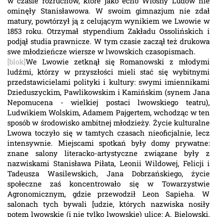
w czasie rozruchów, które jako echo Wiosny Ludów nie
ominęły Stanisławowa. W swoim gimnazjum nie zdał
matury, powtórzył ją z celującym wynikiem we Lwowie w
1853 roku. Otrzymał stypendium Zakładu Ossolińskich i
podjął studia prawnicze. W tym czasie zaczął też drukowa
swe młodzieńcze wiersze w lwowskich czasopismach.
[blok]
We Lwowie zetknął się Romanowski z młodymi
ludźmi, którzy w przyszłości mieli stać się wybitnymi
przedstawicielami polityki i kultury: swymi imiennikami
Dzieduszyckim, Pawlikowskim i Kamińskim (synem Jana
Nepomucena - wielkiej postaci lwowskiego teatru),
Ludwikiem Wolskim, Adamem Pajgertem, wchodząc w ten
sposób w środowisko ambitnej młodzieży. Życie kulturalne
Lwowa toczyło się w tamtych czasach nieoficjalnie, lecz
intensywnie. Miejscami spotkań były domy prywatne:
znane salony literacko-artystyczne związane były z
nazwiskami Stanisława Piłata, Leonii Wildowej, Felicji i
Tadeusza Wasilewskich, Jana Dobrzańskiego, życie
społeczne zaś koncentrowało się w Towarzystwie
Agronomicznym, gdzie przewodził Leon Sapieha. W
salonach tych bywali [udzie, których nazwiska nosiły
potem lwowskie (i nie tylko lwowskie) ulice: A. Bielowski,