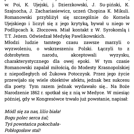
w. Poi, K. Ujejski, j. Dzierzkowski, J. Su-piński, K.
Szajnocha, J. Zachariasiewicz, uczeń Chopina K. Mikuli.
Romanowski przybliżył się szczególnie do Kornela
Ujejskiego i liczył się z jego krytyką, bywał u niego w
Podlipcach k. Złoczowa. Miał kontakt z W. Syrokomlą i
T.T. Jeżem. Odwiedzał Medykę Pawlikowskich.
Młodzi ludzie tamtego czasu zawsze marzyli o
wyzwoleniu, o wskrzeszeniu Polski. Łączyli to z
dobrobytem narodu, akceptowali wyzysku,
charakterystycznego dla owej epoki. W tym czasie
Romanowski zapalał miłością, do Modesty Krasnopolskiej
z niepodległych od Żukowa Potoczysk. Przez jego życie
przewijało się wiele obiektów afektu, jednak bez sukcesu
dla poety. Tym razem jednak wydawało się… Na Boże
Narodzenie 1862 r. spotkał się z nią w Medyce. W miesiąc
później, gdy w Kongresówce trwało już powstanie, napisał:
Módl się za nas, lilio biała!
Bogu polec serca żal;
Tyś powstańca pokochała-
Pobłogosław stal!