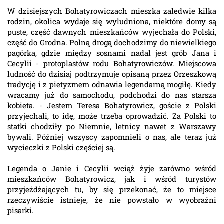
W dzisiejszych Bohatyrowiczach mieszka zaledwie kilka
rodzin, okolica wydaje się wyludniona, niektóre domy są
puste, część dawnych mieszkańców wyjechała do Polski,
część do Grodna. Polną drogą dochodzimy do niewielkiego
pagórka, gdzie między sosnami nadal jest grób Jana i
Cecylii - protoplastów rodu Bohatyrowiczów. Miejscowa
ludność do dzisiaj podtrzymuje opisaną przez Orzeszkową
tradycję i z pietyzmem odnawia legendarną mogiłę. Kiedy
wracamy już do samochodu, podchodzi do nas starsza
kobieta. - Jestem Teresa Bohatyrowicz, goście z Polski
przyjechali, to idę, może trzeba oprowadzić. Za Polski to
statki chodziły po Niemnie, letnicy nawet z Warszawy
bywali. Później wszyscy zapomnieli o nas, ale teraz już
wycieczki z Polski częściej są.
Legenda o Janie i Cecylii wciąż żyje zarówno wśród
mieszkańców Bohatyrowicz, jak i wśród turystów
przyjeżdżających tu, by się przekonać, że to miejsce
rzeczywiście istnieje, że nie powstało w wyobraźni
pisarki.