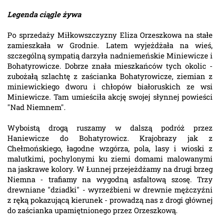
Legenda ciągle żywa
Po sprzedaży Miłkowszczyzny Eliza Orzeszkowa na stałe
zamieszkała w Grodnie. Latem wyjeżdżała na wieś,
szczególną sympatią darzyła nadniemeńskie Miniewicze i
Bohatyrowicze. Dobrze znała mieszkańców tych okolic -
zubożałą szlachtę z zaścianka Bohatyrowicze, ziemian z
miniewickiego dworu i chłopów białoruskich ze wsi
Miniewicze. Tam umieściła akcję swojej słynnej powieści
"Nad Niemnem".
Wyboistą drogą ruszamy w dalszą podróż przez
Haniewicze do Bohatyrowicz. Krajobrazy jak z
Chełmońskiego, łagodne wzgórza, pola, lasy i wioski z
malutkimi, pochylonymi ku ziemi domami malowanymi
na jaskrawe kolory. W Łunnej przejeżdżamy na drugi brzeg
Niemna - trafiamy na wygodną asfaltową szosę. Trzy
drewniane "dziadki" - wyrzeźbieni w drewnie mężczyźni
z ręką pokazującą kierunek - prowadzą nas z drogi głównej
do zaścianka upamiętnionego przez Orzeszkową.