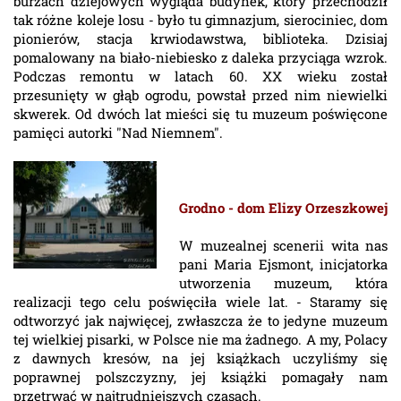
burzach dziejowych wygląda budynek, który przechodził
tak różne koleje losu - było tu gimnazjum, sierociniec, dom
pionierów, stacja krwiodawstwa, biblioteka. Dzisiaj
pomalowany na biało-niebiesko z daleka przyciąga wzrok.
Podczas remontu w latach 60. XX wieku został
przesunięty w głąb ogrodu, powstał przed nim niewielki
skwerek. Od dwóch lat mieści się tu muzeum poświęcone
pamięci autorki "Nad Niemnem".
Grodno - dom Elizy Orzeszkowej
W muzealnej scenerii wita nas
pani Maria Ejsmont, inicjatorka
utworzenia muzeum, która
realizacji tego celu poświęciła wiele lat. - Staramy się
odtworzyć jak najwięcej, zwłaszcza że to jedyne muzeum
tej wielkiej pisarki, w Polsce nie ma żadnego. A my, Polacy
z dawnych kresów, na jej książkach uczyliśmy się
poprawnej polszczyzny, jej książki pomagały nam
przetrwać w najtrudniejszych czasach.