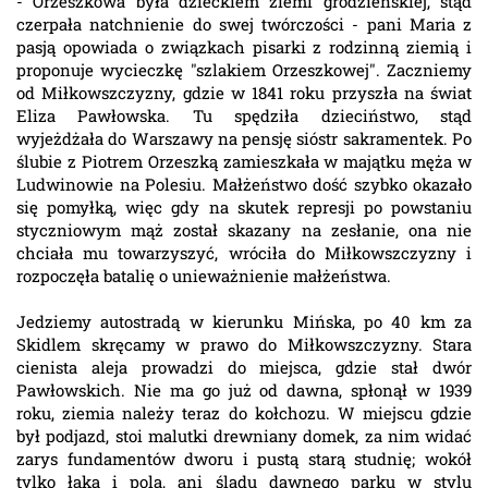
- Orzeszkowa była dzieckiem ziemi grodzieńskiej, stąd
czerpała natchnienie do swej twórczości - pani Maria z
pasją opowiada o związkach pisarki z rodzinną ziemią i
proponuje wycieczkę "szlakiem Orzeszkowej". Zaczniemy
od Miłkowszczyzny, gdzie w 1841 roku przyszła na świat
Eliza Pawłowska. Tu spędziła dzieciństwo, stąd
wyjeżdżała do Warszawy na pensję sióstr sakramentek. Po
ślubie z Piotrem Orzeszką zamieszkała w majątku męża w
Ludwinowie na Polesiu. Małżeństwo dość szybko okazało
się pomyłką, więc gdy na skutek represji po powstaniu
styczniowym mąż został skazany na zesłanie, ona nie
chciała mu towarzyszyć, wróciła do Miłkowszczyzny i
rozpoczęła batalię o unieważnienie małżeństwa.
Jedziemy autostradą w kierunku Mińska, po 40 km za
Skidlem skręcamy w prawo do Miłkowszczyzny. Stara
cienista aleja prowadzi do miejsca, gdzie stał dwór
Pawłowskich. Nie ma go już od dawna, spłonął w 1939
roku, ziemia należy teraz do kołchozu. W miejscu gdzie
był podjazd, stoi malutki drewniany domek, za nim widać
zarys fundamentów dworu i pustą starą studnię; wokół
tylko łąka i pola, ani śladu dawnego parku w stylu