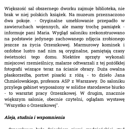
Większość sal obszernego dworku zajmuje biblioteka, nie
brak w niej polskich książek. Na muzeum przeznaczono
dwa pokoje. - Oryginalne umeblowanie przepadło w
zawieruchach wojennych, ale mamy trochę pamiątek -
informuje pani Maria. Wygląd saloniku zrekonstruowano
na podstawie jedynego zachowanego zdjęcia zrobionego
jeszcze za życia Orzeszkowej. Marmurowy kominek i
ozdobne lustro nad nim są oryginalne, pamiętają czasy
świetności tego domu. Niektóre sprzęty wykonali
miejscowi rzemieślnicy, malarze odtwarzali z tej pożółkłej
fotografii wiszące teraz na ścianie obrazy. Duża owalna
płaskorzeźba, portret pisarki z różą - to dzieło Jana
Chmielowskiego, profesora ASP z Warszawy. Do saloniku
przylega gabinet wyposażony w solidne starodawne biurko
- to warsztat pracy Orzeszkowej. W drugim, znacznie
większym salonie, obecnie czytelni, oglądam wystawę
"Wszystko o Orzeszkowej".
Aleja, studnia i wspomnienia