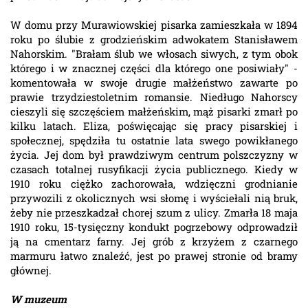
W domu przy Murawiowskiej pisarka zamieszkała w 1894
roku po ślubie z grodzieńskim adwokatem Stanisławem
Nahorskim. "Brałam ślub we włosach siwych, z tym obok
którego i w znacznej części dla którego one posiwiały" -
komentowała w swoje drugie małżeństwo zawarte po
prawie trzydziestoletnim romansie. Niedługo Nahorscy
cieszyli się szczęściem małżeńskim, mąż pisarki zmarł po
kilku latach. Eliza, poświęcając się pracy pisarskiej i
społecznej, spędziła tu ostatnie lata swego powikłanego
życia. Jej dom był prawdziwym centrum polszczyzny w
czasach totalnej rusyfikacji życia publicznego. Kiedy w
1910 roku ciężko zachorowała, wdzięczni grodnianie
przywozili z okolicznych wsi słomę i wyściełali nią bruk,
żeby nie przeszkadzał chorej szum z ulicy. Zmarła 18 maja
1910 roku, 15-tysięczny kondukt pogrzebowy odprowadził
ją na cmentarz farny. Jej grób z krzyżem z czarnego
marmuru łatwo znaleźć, jest po prawej stronie od bramy
głównej.
W muzeum