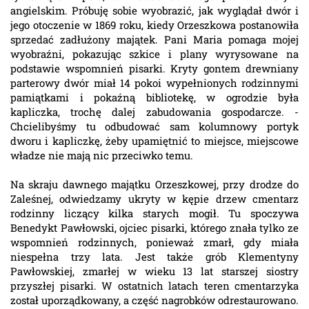
angielskim. Próbuję sobie wyobrazić, jak wyglądał dwór i
jego otoczenie w 1869 roku, kiedy Orzeszkowa postanowiła
sprzedać zadłużony majątek. Pani Maria pomaga mojej
wyobraźni, pokazując szkice i plany wyrysowane na
podstawie wspomnień pisarki. Kryty gontem drewniany
parterowy dwór miał 14 pokoi wypełnionych rodzinnymi
pamiątkami i pokaźną bibliotekę, w ogrodzie była
kapliczka, trochę dalej zabudowania gospodarcze. -
Chcielibyśmy tu odbudować sam kolumnowy portyk
dworu i kapliczkę, żeby upamiętnić to miejsce, miejscowe
władze nie mają nic przeciwko temu.
Na skraju dawnego majątku Orzeszkowej, przy drodze do
Zaleśnej, odwiedzamy ukryty w kępie drzew cmentarz
rodzinny liczący kilka starych mogił. Tu spoczywa
Benedykt Pawłowski, ojciec pisarki, którego znała tylko ze
wspomnień rodzinnych, ponieważ zmarł, gdy miała
niespełna trzy lata. Jest także grób Klementyny
Pawłowskiej, zmarłej w wieku 13 lat starszej siostry
przyszłej pisarki. W ostatnich latach teren cmentarzyka
został uporządkowany, a część nagrobków odrestaurowano.