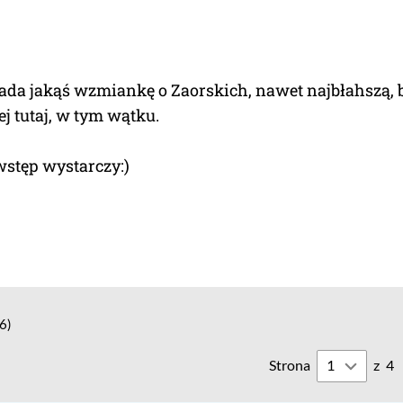
ada jakąś wzmiankę o Zaorskich, nawet najbłahszą, 
ej tutaj, w tym wątku.
 wstęp wystarczy:)
6)
Strona
z
4