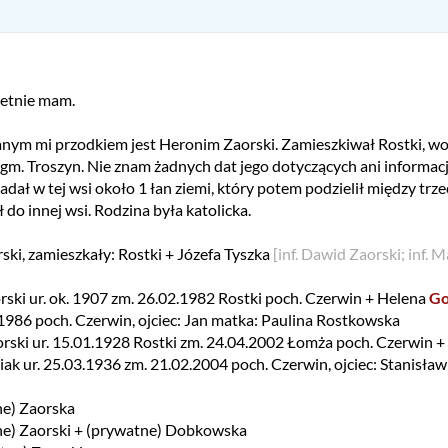
retnie mam.
nym mi przodkiem jest Heronim Zaorski. Zamieszkiwał Rostki, wo
 gm. Troszyn. Nie znam żadnych dat jego dotyczących ani informac
adał w tej wsi około 1 łan ziemi, który potem podzielił między trze
do innej wsi. Rodzina była katolicka.
ski, zamieszkały: Rostki + Józefa Tyszka
[inf. Dawid Zaorski; inf. 
ski ur. ok. 1907 zm. 26.02.1982 Rostki poch. Czerwin + Helena
Go
1986 poch. Czerwin, ojciec: Jan matka: Paulina Rostkowska
rski ur. 15.01.1928 Rostki zm. 24.04.2002 Łomża poch. Czerwin +
ak ur. 25.03.1936 zm. 21.02.2004 poch. Czerwin, ojciec: Stanisła
ne) Zaorska
tne) Zaorski + (prywatne) Dobkowska