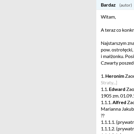
Bardaz
Witam,
A teraz co konk
Najstarszym zna
pow. ostrołęcki,
i małżonku. Posi
Czwarty poszedł 
1.
Heronim
Zaor
Straty...]
1.1.
Edward
Zaor
1905 zm. 01.09.
1.1.1.
Alfred
Zao
Marianna Jakubi
??
1.1.1.1. (prywat
1.1.1.2. (prywa