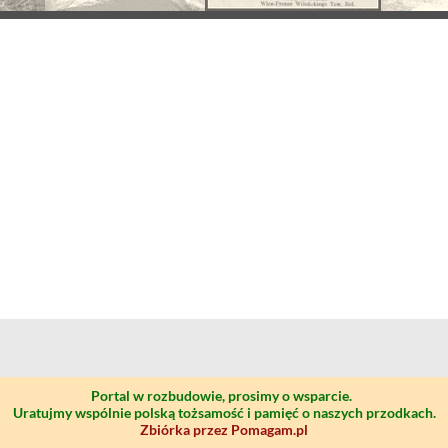
Portal w rozbudowie, prosimy o wsparcie.
Uratujmy wspólnie polską tożsamość i pamięć o naszych przodkach.
Zbiórka przez Pomagam.pl