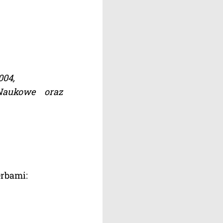
004,
 Naukowe oraz
erbami: