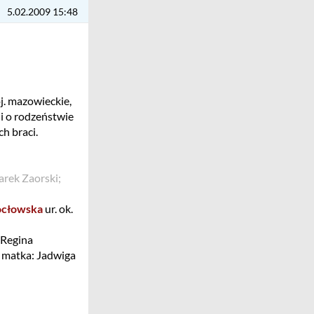
5.02.2009 15:48
j. mazowieckie,
ji o rodzeństwie
ch braci.
Marek Zaorski;
cłowska
ur. ok.
 Regina
w matka: Jadwiga