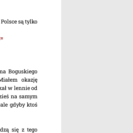
Polsce są tylko
t=
ana Boguskiego
 Miałem okazję
kał w lennie od
dzieś na samym
 ale gdyby ktoś
zą się z tego