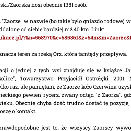
ki/Zaorska nosi obecnie 1381 osób.
 "Zaorze" w nazwie (bo takie było gniazdo rodowe) w 
 oddalone od siebie bardziej niż 40 km. Link:
szukacz.pl/?&n=568970&e=685861&z=64m&m=Zaorze&
nacza teren za rzeką Orz, która tamtędy przepływa.
acji o jednej z tych wsi znajduje się w książce J
olice", Towarzystwo Przyjaciół Ostrołęki, 2001.
tylko raz, ale pamiętam, że Zaorze koło Czerwina uzys
ieckiego pewien rycerz, zwany odtąd "z Zaorza", g
eku. Obecnie chyba dość trudno dostać tę pozycje,
oszę o kontakt.
prawdopodobne jest to, że wszyscy Zaorscy wywod