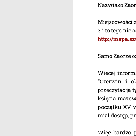
Nazwisko Zaors
Miejscowości z
3 i to tego nie
http://mapa.
Samo Zaorze oz
Więcej inform
"Czerwin i ok
przeczytać ją 
księcia mazow
początku XV wi
miał dostęp, pr
Więc bardzo 