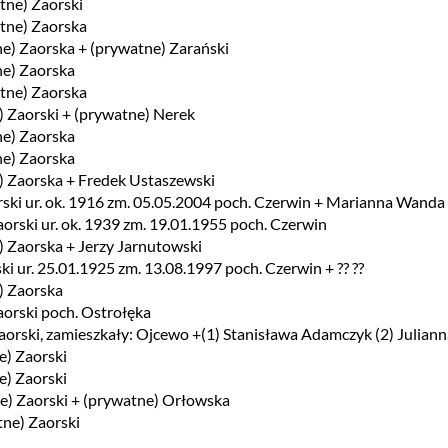
atne) Zaorski
atne) Zaorska
tne) Zaorska + (prywatne) Zarański
ne) Zaorska
atne) Zaorska
e) Zaorski + (prywatne) Nerek
ne) Zaorska
ne) Zaorska
e) Zaorska + Fredek Ustaszewski
ski ur. ok. 1916 zm. 05.05.2004 poch. Czerwin + Marianna Wanda 
orski ur. ok. 1939 zm. 19.01.1955 poch. Czerwin
e) Zaorska + Jerzy Jarnutowski
ki ur. 25.01.1925 zm. 13.08.1997 poch. Czerwin + ?? ??
e) Zaorska
aorski poch. Ostrołęka
orski, zamieszkały: Ojcewo +(1) Stanisława Adamczyk (2) Juliann
e) Zaorski
e) Zaorski
ne) Zaorski + (prywatne) Orłowska
tne) Zaorski