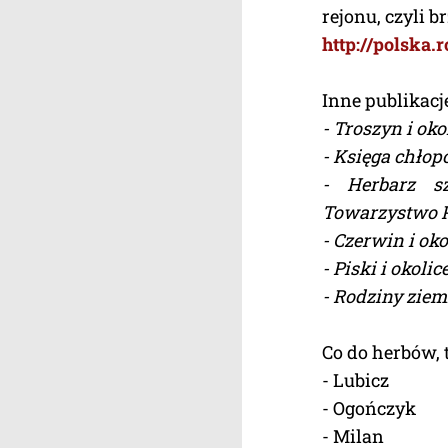
rejonu, czyli b
http://polska
Inne publikacje
- Troszyn i ok
- Księga chłop
- Herbarz sz
Towarzystwo Pr
- Czerwin i oko
- Piski i okolice
- Rodziny ziemi
Co do herbów, 
- Lubicz
- Ogończyk
- Milan