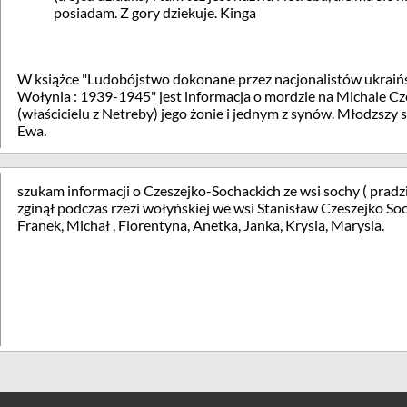
posiadam. Z gory dziekuje. Kinga
W książce "Ludobójstwo dokonane przez nacjonalistów ukraińsk
Wołynia : 1939-1945" jest informacja o mordzie na Michale C
(właścicielu z Netreby) jego żonie i jednym z synów. Młodzszy s
Ewa.
szukam informacji o Czeszejko-Sochackich ze wsi sochy ( pra
zginął podczas rzezi wołyńskiej we wsi Stanisław Czeszejko Soch
Franek, Michał , Florentyna, Anetka, Janka, Krysia, Marysia.