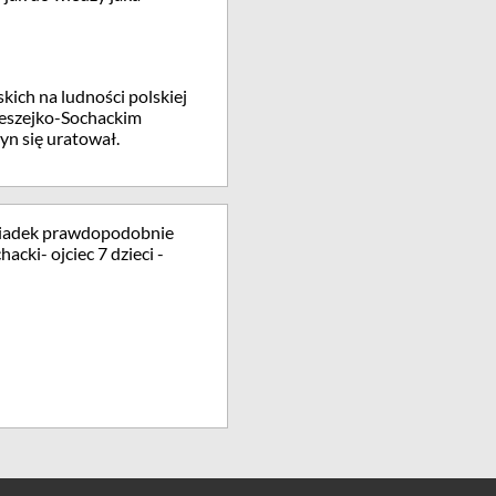
ich na ludności polskiej
zeszejko-Sochackim
yn się uratował.
dziadek prawdopodobnie
acki- ojciec 7 dzieci -