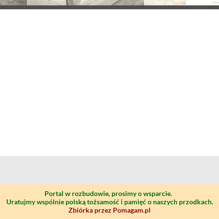
Portal w rozbudowie, prosimy o wsparcie.
Uratujmy wspólnie polską tożsamość i pamięć o naszych przodkach.
Zbiórka przez Pomagam.pl