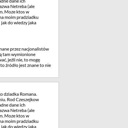
adne dane ich
nazwa Netreba (ale
ym. Moze ktos w
d na moim pradziadku
i jak do wiedzy jaka
nane przez nacjonalistów
 Są tam wymionione
ć, jeżli nie, to mogę
to źródło jest znane to nie
go dziadka Romana.
niu. Rod Czeszejkow
adne dane ich
nazwa Netreba (ale
ym. Moze ktos w
d na moim pradziadku
i jak do wiedzy jaka