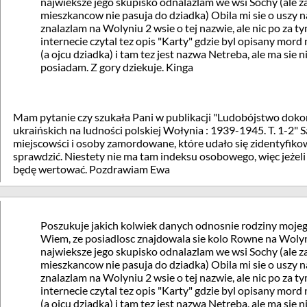
najwieksze jego skupisko odnalazlam we wsi Sochy (ale z
mieszkancow nie pasuja do dziadka) Obila mi sie o uszy 
znalazlam na Wolyniu 2 wsie o tej nazwie, ale nic po za t
internecie czytal tez opis "Karty" gdzie byl opisany mor
(a ojcu dziadka) i tam tez jest nazwa Netreba, ale ma sie n
posiadam. Z gory dziekuje. Kinga
Mam pytanie czy szukała Pani w publikacji "Ludobójstwo doko
ukraińskich na ludności polskiej Wołynia : 1939-1945. T. 1-2"
miejscowści i osoby zamordowane, które udało się zidentyfikowa
sprawdzić. Niestety nie ma tam indeksu osobowego, więc jeżeli 
będę wertować. Pozdrawiam Ewa
Poszukuje jakich kolwiek danych odnosnie rodziny moje
Wiem, ze posiadlosc znajdowala sie kolo Rowne na Woly
najwieksze jego skupisko odnalazlam we wsi Sochy (ale z
mieszkancow nie pasuja do dziadka) Obila mi sie o uszy 
znalazlam na Wolyniu 2 wsie o tej nazwie, ale nic po za t
internecie czytal tez opis "Karty" gdzie byl opisany mor
(a ojcu dziadka) i tam tez jest nazwa Netreba, ale ma sie n