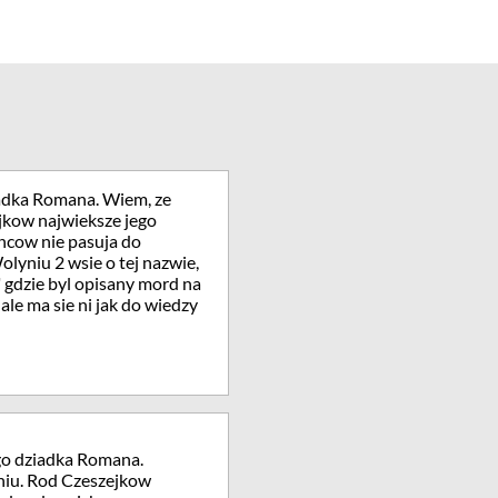
iadka Romana. Wiem, ze
jkow najwieksze jego
ncow nie pasuja do
olyniu 2 wsie o tej nazwie,
y" gdzie byl opisany mord na
ale ma sie ni jak do wiedzy
go dziadka Romana.
niu. Rod Czeszejkow