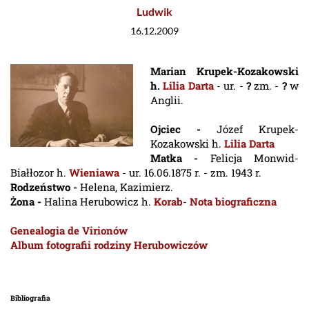
Ludwik
16.12.2009
Marian Krupek-Kozakowski
h.
Lilia Darta
- ur. -
?
zm. -
?
w
Anglii.
Ojciec -
Józef Krupek-
Kozakowski h.
Lilia Darta
Matka -
Felicja Monwid-
Białłozor h.
Wieniawa
- ur. 16.06.1875 r. - zm. 1943 r.
Rodzeństwo -
Helena, Kazimierz.
Żona -
Halina Herubowicz h.
Korab
-
Nota biograficzna
Genealogia de Virionów
Album fotografii rodziny Herubowiczów
Bibliografia