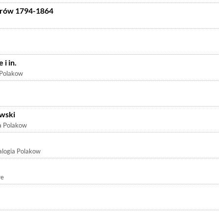
erów 1794-1864
i in.
 Polakow
owski
a Polakow
logia Polakow
re