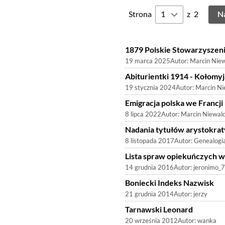
Strona
z
2
N
1879 Polskie Stowarzyszen
19 marca 2025
Autor:
Marcin Nie
Abiturientki 1914 - Kołomy
19 stycznia 2024
Autor:
Marcin Ni
Emigracja polska we Francji
8 lipca 2022
Autor:
Marcin Niewal
Nadania tytułów arystokraty
8 listopada 2017
Autor:
Genealogi
Lista spraw opiekuńczych 
14 grudnia 2016
Autor:
jeronimo_
Boniecki Indeks Nazwisk
21 grudnia 2014
Autor:
jerzy
Tarnawski Leonard
20 września 2012
Autor:
wanka