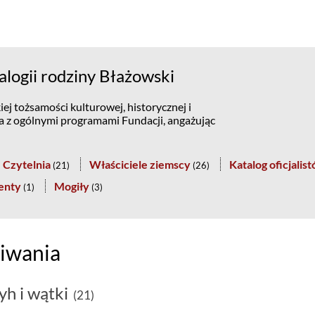
logii rodziny Błażowski
ej tożsamości kulturowej, historycznej i
na z ogólnymi programami Fundacji, angażując
Czytelnia
Właściciele ziemscy
Katalog oficjalis
(
21
)
(
26
)
enty
Mogiły
(
1
)
(
3
)
iwania
yh i wątki
(21)