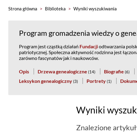
Strona główna
>
Biblioteka
>
Wyniki wyszukiwania
Program gromadzenia wiedzy o genea
Program jest cząstką działań
Fundacji
odtwarzania polski
patriotycznej. Społeczna aktywność rodzinna jest łączo
zarówno fascynatów jak i naukowców.
Opis
Drzewa genealogiczne
Biografie
(
14
)
(
6
)
Leksykon genealogiczny
Portrety
Dokum
(
3
)
(
1
)
Wyniki wyszuk
Znalezione artykuł