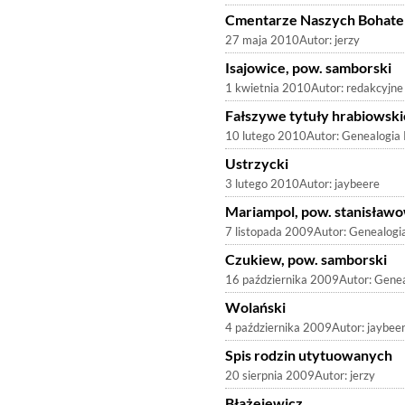
Cmentarze Naszych Bohat
27 maja 2010
Autor:
jerzy
Isajowice, pow. samborski
1 kwietnia 2010
Autor:
redakcyjne
Fałszywe tytuły hrabiowskie 
10 lutego 2010
Autor:
Genealogia
Ustrzycki
3 lutego 2010
Autor:
jaybeere
Mariampol, pow. stanisław
7 listopada 2009
Autor:
Genealogi
Czukiew, pow. samborski
16 października 2009
Autor:
Genea
Wolański
4 października 2009
Autor:
jaybee
Spis rodzin utytuowanych
20 sierpnia 2009
Autor:
jerzy
Błażejewicz