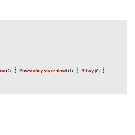
tów
Powstańcy styczniowi
Bitwy
(
2
)
(
1
)
(
0
)