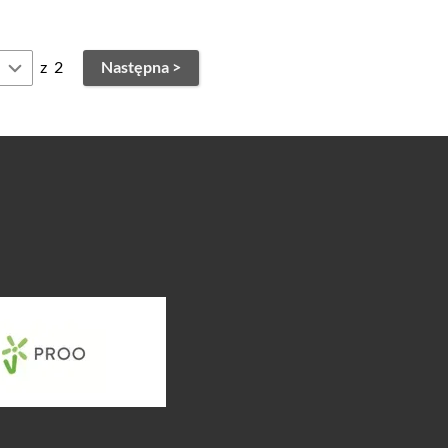
z
2
Następna >