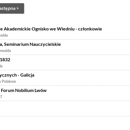
astępna >
ie Akademickie Ognisko we Wiedniu - członkowie
walda
ja, Seminarium Nauczycielskie
ewalda
 1832
da
cznych - Galicja
a Polakow
w Forum Nobilium Lwów
77