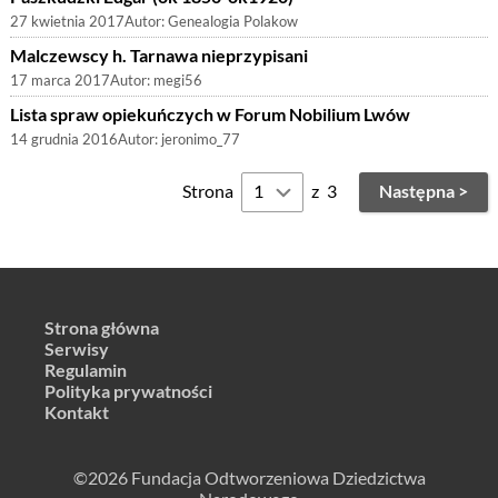
27 kwietnia 2017
Autor:
Genealogia Polakow
Malczewscy h. Tarnawa nieprzypisani
17 marca 2017
Autor:
megi56
Lista spraw opiekuńczych w Forum Nobilium Lwów
14 grudnia 2016
Autor:
jeronimo_77
Strona
z
3
Następna >
Strona główna
Serwisy
Regulamin
Polityka prywatności
Kontakt
©2026 Fundacja Odtworzeniowa Dziedzictwa