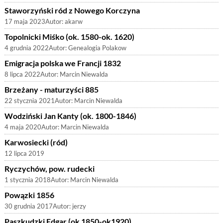
Staworzyński ród z Nowego Korczyna
17 maja 2023
Autor:
akarw
Topolnicki Miśko (ok. 1580-ok. 1620)
4 grudnia 2022
Autor:
Genealogia Polakow
Emigracja polska we Francji 1832
8 lipca 2022
Autor:
Marcin Niewalda
Brzeżany - maturzyści 885
22 stycznia 2021
Autor:
Marcin Niewalda
Wodziński Jan Kanty (ok. 1800-1846)
4 maja 2020
Autor:
Marcin Niewalda
Karwosiecki (ród)
12 lipca 2019
Ryczychów, pow. rudecki
1 stycznia 2018
Autor:
Marcin Niewalda
Powązki 1856
30 grudnia 2017
Autor:
jerzy
Paszkudzki Edgar (ok 1850-ok1920)