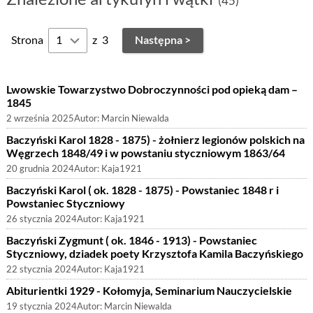
(45)
Strona
z
3
Następna >
Lwowskie Towarzystwo Dobroczynności pod opieką dam –
1845
2 września 2025
Autor:
Marcin Niewalda
Baczyński Karol 1828 - 1875) - żołnierz legionów polskich na
Węgrzech 1848/49 i w powstaniu styczniowym 1863/64
20 grudnia 2024
Autor:
Kaja1921
Baczyński Karol ( ok. 1828 - 1875) - Powstaniec 1848 r i
Powstaniec Styczniowy
26 stycznia 2024
Autor:
Kaja1921
Baczyński Zygmunt ( ok. 1846 - 1913) - Powstaniec
Styczniowy, dziadek poety Krzysztofa Kamila Baczyńskiego
22 stycznia 2024
Autor:
Kaja1921
Abiturientki 1929 - Kołomyja, Seminarium Nauczycielskie
19 stycznia 2024
Autor:
Marcin Niewalda