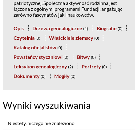
patriotycznej. Społeczna aktywność rodzinna jest
łączona z ogólnymi programami Fundacji, angażując
zarówno fascynatów jak i naukowców.
Opis
Drzewa genealogiczne
Biografie
(
4
)
(
0
)
Czytelnia
Właściciele ziemscy
(
0
)
(
0
)
Katalog oficjalistów
(
0
)
Powstańcy styczniowi
Bitwy
(
0
)
(
0
)
Leksykon genealogiczny
Portrety
(
2
)
(
0
)
Dokumenty
Mogiły
(
0
)
(
0
)
Wyniki wyszukiwania
Niestety, niczego nie znaleziono