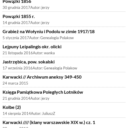
Powązki 1856
30 grudnia 2017
Autor:
jerzy
Powązki 1855 r.
14 grudnia 2017
Autor:
jerzy
Grabież na Wołyniu i Podolu w zimie 1917/18
5 stycznia 2017
Autor:
Genealogia Polakow
Lejpuny Leipalingis okr. olicki
21 listopada 2016
Autor:
wanka
Jastrzębica, pow. sokalski
17 września 2016
Autor:
Genealogia Polakow
Karwacki // Archiwum aneksy 349-450
24 marca 2015
Księga Pamiątkowa Poległych Lotników
21 grudnia 2014
Autor:
jerzy
Kolbe (2)
14 sierpnia 2014
Autor:
JuliuszZ
Karwacki //// (klany warszawskie XIX w.) cz. 1