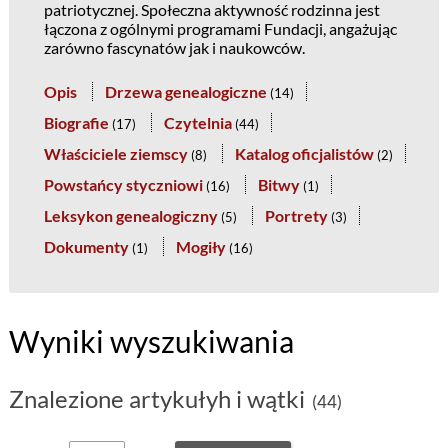
patriotycznej. Społeczna aktywność rodzinna jest
łączona z ogólnymi programami Fundacji, angażując
zarówno fascynatów jak i naukowców.
Opis
Drzewa genealogiczne
(
14
)
Biografie
Czytelnia
(
17
)
(
44
)
Właściciele ziemscy
Katalog oficjalistów
(
8
)
(
2
)
Powstańcy styczniowi
Bitwy
(
16
)
(
1
)
Leksykon genealogiczny
Portrety
(
5
)
(
3
)
Dokumenty
Mogiły
(
1
)
(
16
)
Wyniki wyszukiwania
Znalezione artykułyh i wątki
(44)