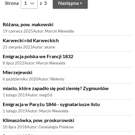
Strona
z
3
Następna >
Różana, pow. makowski
19 czerwca 2025
Autor:
Marcin Niewalda
Karwecki ród Karweckich
25 sierpnia 2023
Autor:
akarw
Emigracja polska we Francji 1832
8 lipca 2022
Autor:
Marcin Niewalda
Mierzejewski
6 października 2020
Autor:
Walenty
miasto, które zapadło się pod ziemię? Zygmuntów
1 lutego 2019
Autor:
megi56
Emigracja w Paryżu 1846 - sygnatariusze listu
1 lutego 2019
Autor:
Marcin Niewalda
Klimaszówka, pow. proskurowski
10 lipca 2018
Autor:
Genealogia Polakow