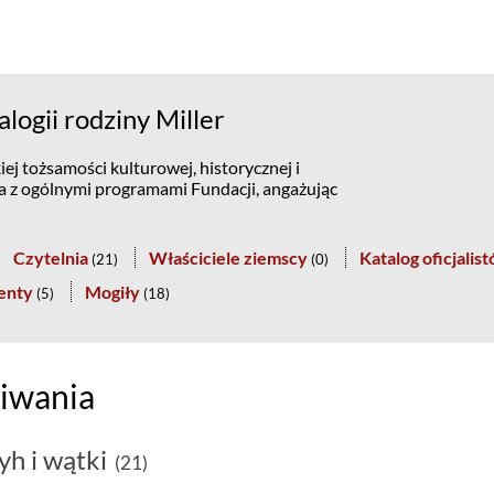
ogii rodziny Miller
ej tożsamości kulturowej, historycznej i
na z ogólnymi programami Fundacji, angażując
Czytelnia
Właściciele ziemscy
Katalog oficjalis
(
21
)
(
0
)
enty
Mogiły
(
5
)
(
18
)
iwania
yh i wątki
(21)