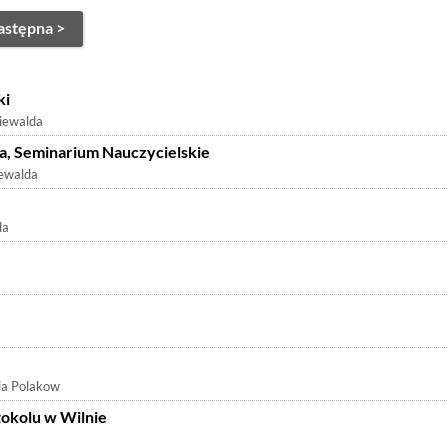
astępna >
ki
iewalda
ja, Seminarium Nauczycielskie
ewalda
da
ia Polakow
okolu w Wilnie