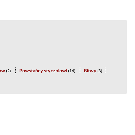
tów
Powstańcy styczniowi
Bitwy
(
2
)
(
14
)
(
3
)