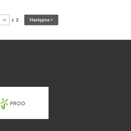
z
2
Następna >