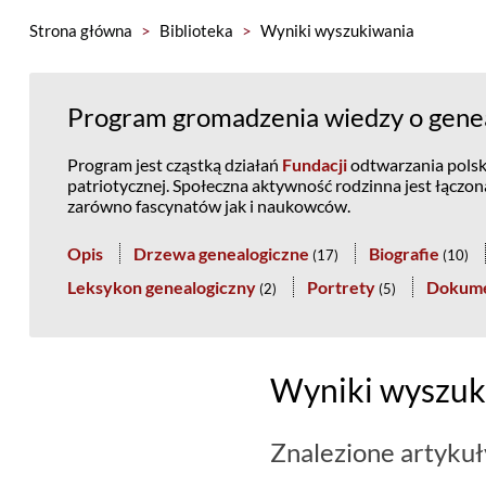
Strona główna
>
Biblioteka
>
Wyniki wyszukiwania
Program gromadzenia wiedzy o geneal
Program jest cząstką działań
Fundacji
odtwarzania polski
patriotycznej. Społeczna aktywność rodzinna jest łączo
zarówno fascynatów jak i naukowców.
Opis
Drzewa genealogiczne
Biografie
(
17
)
(
10
)
Leksykon genealogiczny
Portrety
Dokum
(
2
)
(
5
)
Wyniki wyszuk
Znalezione artykuł