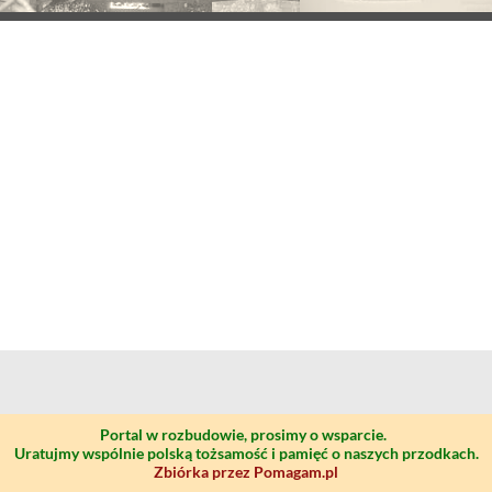
Portal w rozbudowie, prosimy o wsparcie.
Uratujmy wspólnie polską tożsamość i pamięć o naszych przodkach.
Zbiórka przez Pomagam.pl