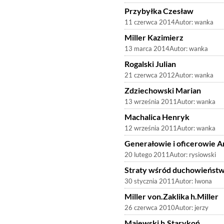
Przybyłka Czesław
11 czerwca 2014
Autor:
wanka
Miller Kazimierz
13 marca 2014
Autor:
wanka
Rogalski Julian
21 czerwca 2012
Autor:
wanka
Zdziechowski Marian
13 września 2011
Autor:
wanka
Machalica Henryk
12 września 2011
Autor:
wanka
Generałowie i oficerowie Ar
20 lutego 2011
Autor:
rysiowski
Straty wśród duchowieństw
30 stycznia 2011
Autor:
Iwona
Miller von.Zaklika h.Miller
26 czerwca 2010
Autor:
jerzy
Majewski h.Starykoń