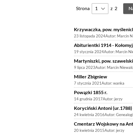
Strona
z
2
N
Krzywaczka, pow. myślenic
23 listopada 2024
Autor:
Marcin N
Abiturientki 1914 - Kołomy
19 stycznia 2024
Autor:
Marcin Ni
Martyniszki, pow. szawelski
9 lipca 2023
Autor:
Marcin Niewal
Miller Zbigniew
7 stycznia 2021
Autor:
wanka
Powązki 1855 r.
14 grudnia 2017
Autor:
jerzy
Koryciński Antoni (ur.1788)
24 kwietnia 2016
Autor:
Genealog
Cmentarz Wojskowy na Ant
20 kwietnia 2015
Autor:
jerzy