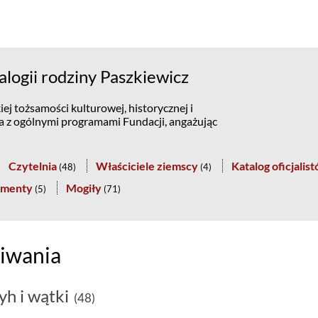
logii rodziny Paszkiewicz
ej tożsamości kulturowej, historycznej i
na z ogólnymi programami Fundacji, angażując
Czytelnia
Właściciele ziemscy
Katalog oficjalis
(
48
)
(
4
)
menty
Mogiły
(
5
)
(
71
)
iwania
yh i wątki
(48)