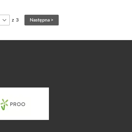
z
3
Następna >