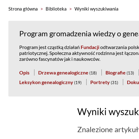
Strona główna
>
Biblioteka
>
Wyniki wyszukiwania
Program gromadzenia wiedzy o genea
Program jest cząstką działań
Fundacji
odtwarzania polski
patriotycznej. Społeczna aktywność rodzinna jest łączo
zarówno fascynatów jak i naukowców.
Opis
Drzewa genealogiczne
Biografie
(
18
)
(
13
)
Leksykon genealogiczny
Portrety
Doku
(
19
)
(
31
)
Wyniki wyszuk
Znalezione artykuł