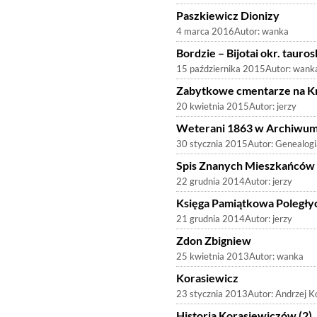
Paszkiewicz Dionizy
4 marca 2016
Autor:
wanka
Bordzie – Bijotai okr. tauros
15 października 2015
Autor:
wank
Zabytkowe cmentarze na K
20 kwietnia 2015
Autor:
jerzy
Weterani 1863 w Archiwu
30 stycznia 2015
Autor:
Genealogi
Spis Znanych Mieszkańcó
22 grudnia 2014
Autor:
jerzy
Księga Pamiątkowa Poległy
21 grudnia 2014
Autor:
jerzy
Zdon Zbigniew
25 kwietnia 2013
Autor:
wanka
Korasiewicz
23 stycznia 2013
Autor:
Andrzej K
Historia Korasiewiczów (2)