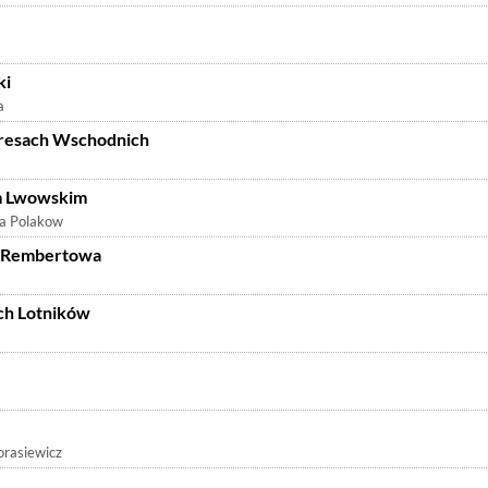
ki
a
resach Wschodnich
m Lwowskim
a Polakow
w Rembertowa
ch Lotników
orasiewicz