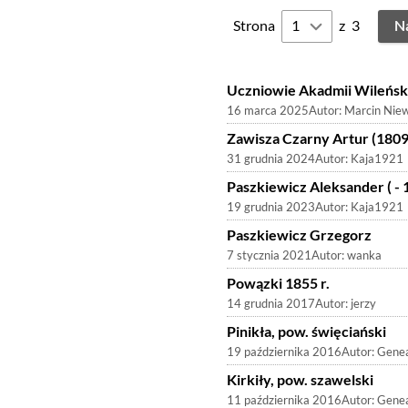
Strona
z
3
N
Uczniowie Akadmii Wileńsk
16 marca 2025
Autor:
Marcin Nie
Zawisza Czarny Artur (1809 
31 grudnia 2024
Autor:
Kaja1921
Paszkiewicz Aleksander ( -
19 grudnia 2023
Autor:
Kaja1921
Paszkiewicz Grzegorz
7 stycznia 2021
Autor:
wanka
Powązki 1855 r.
14 grudnia 2017
Autor:
jerzy
Pinikła, pow. święciański
19 października 2016
Autor:
Genea
Kirkiły, pow. szawelski
11 października 2016
Autor:
Genea