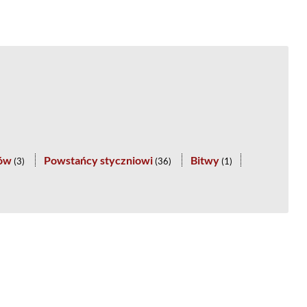
tów
Powstańcy styczniowi
Bitwy
(
3
)
(
36
)
(
1
)