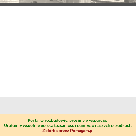
Portal w rozbudowie, prosimy o wsparcie.
Uratujmy wspólnie polską tożsamość i pamięć o naszych przodkach.
Zbiórka przez Pomagam.pl