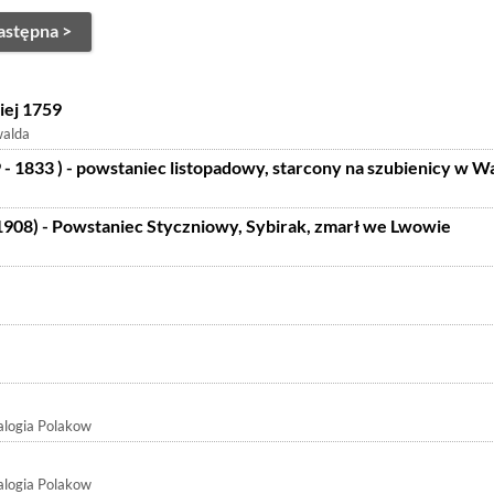
astępna >
iej 1759
walda
- 1833 ) - powstaniec listopadowy, starcony na szubienicy w 
 1908) - Powstaniec Styczniowy, Sybirak, zmarł we Lwowie
logia Polakow
logia Polakow