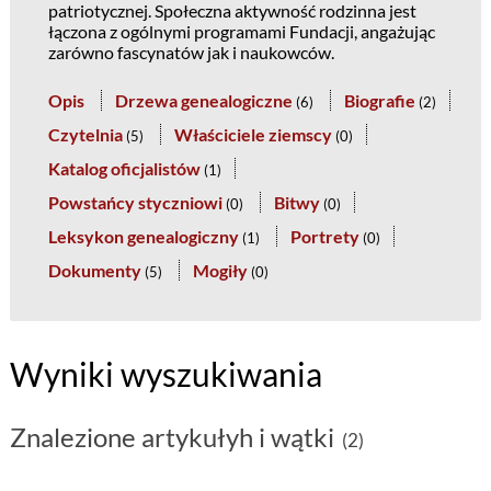
patriotycznej. Społeczna aktywność rodzinna jest
łączona z ogólnymi programami Fundacji, angażując
zarówno fascynatów jak i naukowców.
Opis
Drzewa genealogiczne
Biografie
(
6
)
(
2
)
Czytelnia
Właściciele ziemscy
(
5
)
(
0
)
Katalog oficjalistów
(
1
)
Powstańcy styczniowi
Bitwy
(
0
)
(
0
)
Leksykon genealogiczny
Portrety
(
1
)
(
0
)
Dokumenty
Mogiły
(
5
)
(
0
)
Wyniki wyszukiwania
Znalezione artykułyh i wątki
(2)