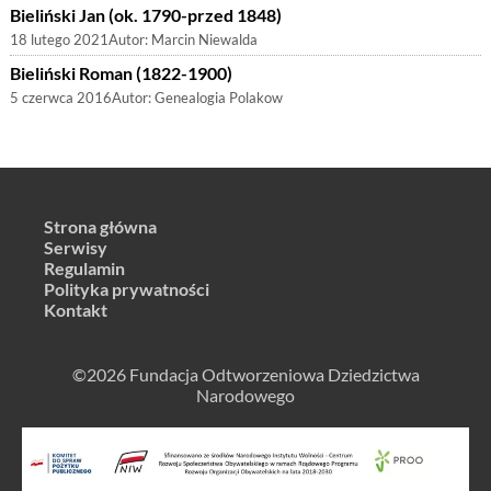
Bieliński Jan (ok. 1790-przed 1848)
18 lutego 2021
Autor:
Marcin Niewalda
Bieliński Roman (1822-1900)
5 czerwca 2016
Autor:
Genealogia Polakow
Strona główna
Serwisy
Regulamin
Polityka prywatności
Kontakt
©2026 Fundacja Odtworzeniowa Dziedzictwa
Narodowego