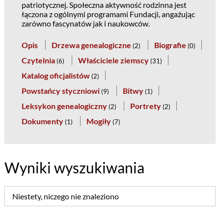
patriotycznej. Społeczna aktywność rodzinna jest
łączona z ogólnymi programami Fundacji, angażując
zarówno fascynatów jak i naukowców.
Opis
Drzewa genealogiczne
Biografie
(
2
)
(
0
)
Czytelnia
Właściciele ziemscy
(
6
)
(
31
)
Katalog oficjalistów
(
2
)
Powstańcy styczniowi
Bitwy
(
9
)
(
1
)
Leksykon genealogiczny
Portrety
(
2
)
(
2
)
Dokumenty
Mogiły
(
1
)
(
7
)
Wyniki wyszukiwania
Niestety, niczego nie znaleziono