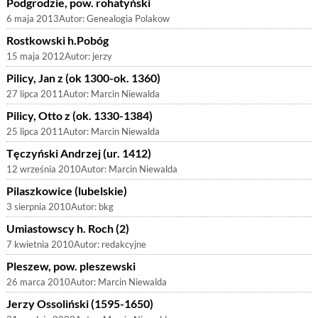
Podgrodzie, pow. rohatyński
6 maja 2013
Autor:
Genealogia Polakow
Rostkowski h.Pobóg
15 maja 2012
Autor:
jerzy
Pilicy, Jan z (ok 1300-ok. 1360)
27 lipca 2011
Autor:
Marcin Niewalda
Pilicy, Otto z (ok. 1330-1384)
25 lipca 2011
Autor:
Marcin Niewalda
Tęczyński Andrzej (ur. 1412)
12 września 2010
Autor:
Marcin Niewalda
Pilaszkowice (lubelskie)
3 sierpnia 2010
Autor:
bkg
Umiastowscy h. Roch (2)
7 kwietnia 2010
Autor:
redakcyjne
Pleszew, pow. pleszewski
26 marca 2010
Autor:
Marcin Niewalda
Jerzy Ossoliński (1595-1650)