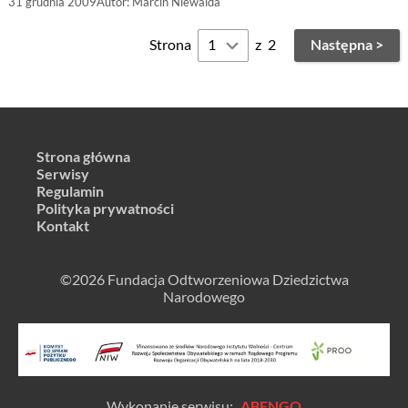
31 grudnia 2009
Autor:
Marcin Niewalda
Strona
z
2
Następna >
Strona główna
Serwisy
Regulamin
Polityka prywatności
Kontakt
©2026 Fundacja Odtworzeniowa Dziedzictwa
Narodowego
Wykonanie serwisu:
ABENGO