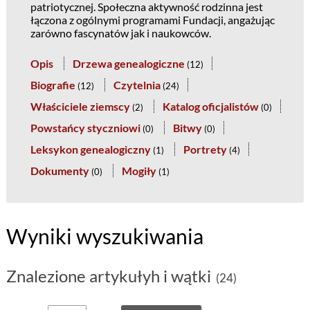
patriotycznej. Społeczna aktywność rodzinna jest
łączona z ogólnymi programami Fundacji, angażując
zarówno fascynatów jak i naukowców.
Opis
Drzewa genealogiczne
(
12
)
Biografie
Czytelnia
(
12
)
(
24
)
Właściciele ziemscy
Katalog oficjalistów
(
2
)
(
0
)
Powstańcy styczniowi
Bitwy
(
0
)
(
0
)
Leksykon genealogiczny
Portrety
(
1
)
(
4
)
Dokumenty
Mogiły
(
0
)
(
1
)
Wyniki wyszukiwania
Znalezione artykułyh i wątki
(24)