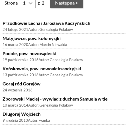
Strona
z
2
Następna >
Przodkowie Lecha i Jarosława Kaczyńskich
24 lutego 2021
Autor:
Genealogia Polaków
Matyjowce, pow. kołomysjki
16 marca 2020
Autor:
Marcin Niewalda
Podole, pow. nowosądecki
19 października 2016
Autor:
Genealogia Polakow
Końskowola, pow. nowoaleksandryjski
13 października 2016
Autor:
Genealogia Polakow
Goraj ród Gorajów
24 września 2016
Zborowski Maciej - wywiad z duchem Samuela w tle
10 marca 2014
Autor:
Genealogia Polakow
Długoraj Wojciech
9 grudnia 2013
Autor:
wanka