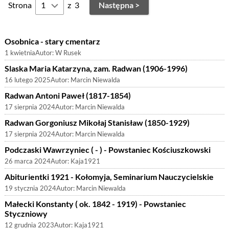
Strona
z
3
Następna >
Osobnica - stary cmentarz
1 kwietnia
Autor:
W Rusek
Slaska Maria Katarzyna, zam. Radwan (1906-1996)
16 lutego 2025
Autor:
Marcin Niewalda
Radwan Antoni Paweł (1817-1854)
17 sierpnia 2024
Autor:
Marcin Niewalda
Radwan Gorgoniusz Mikołaj Stanisław (1850-1929)
17 sierpnia 2024
Autor:
Marcin Niewalda
Podczaski Wawrzyniec ( - ) - Powstaniec Kościuszkowski
26 marca 2024
Autor:
Kaja1921
Abiturientki 1921 - Kołomyja, Seminarium Nauczycielskie
19 stycznia 2024
Autor:
Marcin Niewalda
Małecki Konstanty ( ok. 1842 - 1919) - Powstaniec
Styczniowy
12 grudnia 2023
Autor:
Kaja1921