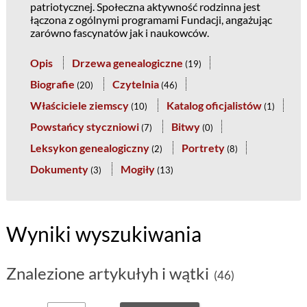
patriotycznej. Społeczna aktywność rodzinna jest
łączona z ogólnymi programami Fundacji, angażując
zarówno fascynatów jak i naukowców.
Opis
Drzewa genealogiczne
(
19
)
Biografie
Czytelnia
(
20
)
(
46
)
Właściciele ziemscy
Katalog oficjalistów
(
10
)
(
1
)
Powstańcy styczniowi
Bitwy
(
7
)
(
0
)
Leksykon genealogiczny
Portrety
(
2
)
(
8
)
Dokumenty
Mogiły
(
3
)
(
13
)
Wyniki wyszukiwania
Znalezione artykułyh i wątki
(46)