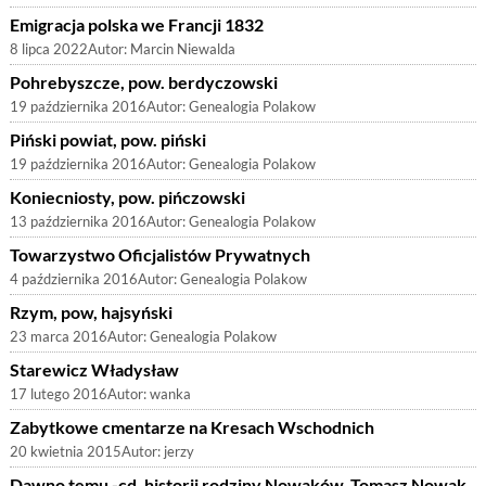
Emigracja polska we Francji 1832
8 lipca 2022
Autor:
Marcin Niewalda
Pohrebyszcze, pow. berdyczowski
19 października 2016
Autor:
Genealogia Polakow
Piński powiat, pow. piński
19 października 2016
Autor:
Genealogia Polakow
Koniecniosty, pow. pińczowski
13 października 2016
Autor:
Genealogia Polakow
Towarzystwo Oficjalistów Prywatnych
4 października 2016
Autor:
Genealogia Polakow
Rzym, pow, hajsyński
23 marca 2016
Autor:
Genealogia Polakow
Starewicz Władysław
17 lutego 2016
Autor:
wanka
Zabytkowe cmentarze na Kresach Wschodnich
20 kwietnia 2015
Autor:
jerzy
Dawno temu -cd. historii rodziny Nowaków. Tomasz Nowak.