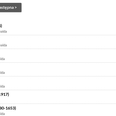
astępna >
4)
walda
walda
lda
lda
lda
1917)
80-1653)
lda