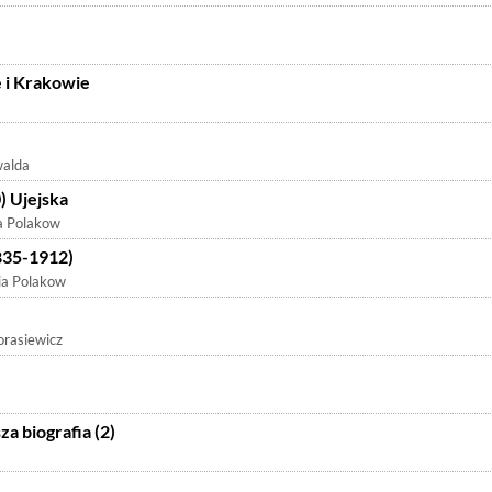
 i Krakowie
walda
) Ujejska
a Polakow
835-1912)
ia Polakow
orasiewicz
a biografia (2)