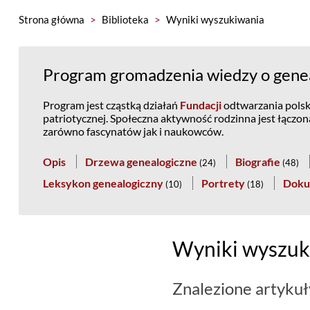
Strona główna
>
Biblioteka
>
Wyniki wyszukiwania
Program gromadzenia wiedzy o genea
Program jest cząstką działań
Fundacji
odtwarzania polski
patriotycznej. Społeczna aktywność rodzinna jest łączo
zarówno fascynatów jak i naukowców.
Opis
Drzewa genealogiczne
Biografie
(
24
)
(
48
)
Leksykon genealogiczny
Portrety
Doku
(
10
)
(
18
)
Wyniki wyszuk
Znalezione artykuł