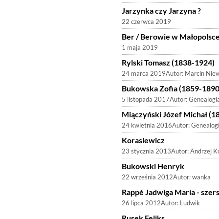
Jarzynka czy Jarzyna ?
22 czerwca 2019
Ber / Berowie w Małopolsce
1 maja 2019
Rylski Tomasz (1838-1924)
24 marca 2019
Autor:
Marcin Nie
Bukowska Zofia (1859-1890
5 listopada 2017
Autor:
Genealogi
Miączyński Józef Michał (1
24 kwietnia 2016
Autor:
Genealog
Korasiewicz
23 stycznia 2013
Autor:
Andrzej K
Bukowski Henryk
22 września 2012
Autor:
wanka
Rappé Jadwiga Maria - szersz
26 lipca 2012
Autor:
Ludwik
Rusek Feliks