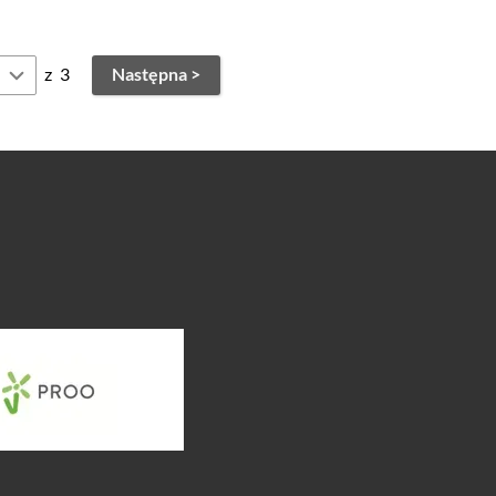
z
3
Następna >