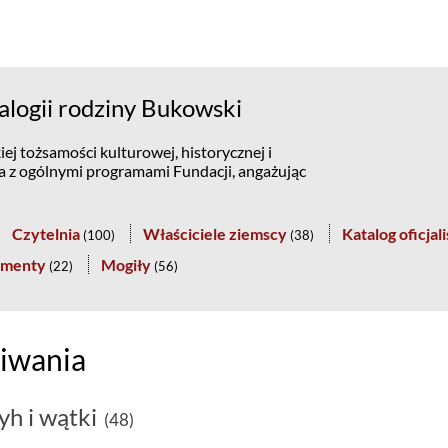
logii rodziny Bukowski
ej tożsamości kulturowej, historycznej i
na z ogólnymi programami Fundacji, angażując
Czytelnia
Właściciele ziemscy
Katalog oficjal
(
100
)
(
38
)
menty
Mogiły
(
22
)
(
56
)
iwania
yh i wątki
(48)