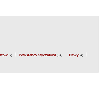
istów
Powstańcy styczniowi
Bitwy
(
9
)
(
54
)
(
4
)