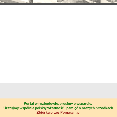
Portal w rozbudowie, prosimy o wsparcie.
Uratujmy wspólnie polską tożsamość i pamięć o naszych przodkach.
Zbiórka przez Pomagam.pl