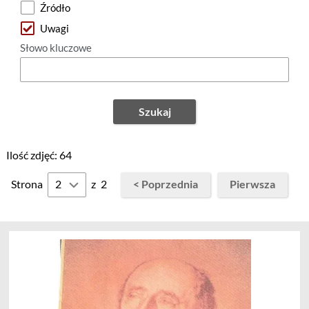
Źródło
Uwagi
Słowo kluczowe
Szukaj
Ilość zdjęć: 64
Strona
z
2
< Poprzednia
Pierwsza