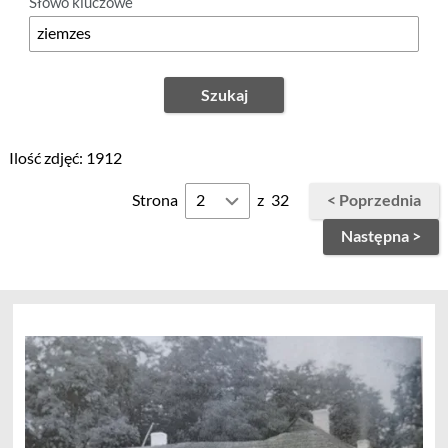
Słowo kluczowe
Szukaj
Ilość zdjęć: 1912
Strona
z
32
< Poprzednia
Następna >