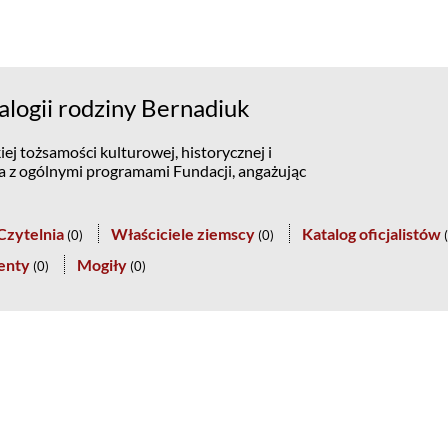
logii rodziny Bernadiuk
ej tożsamości kulturowej, historycznej i
na z ogólnymi programami Fundacji, angażując
Czytelnia
Właściciele ziemscy
Katalog oficjalistów
(
0
)
(
0
)
(
enty
Mogiły
(
0
)
(
0
)