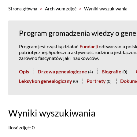
Strona główna
>
Archiwum zdjęć
>
Wyniki wyszukiwania
Program gromadzenia wiedzy o genea
Program jest cząstką działań
Fundacji
odtwarzania polski
patriotycznej. Społeczna aktywność rodzinna jest łączo
zarówno fascynatów jak i naukowców.
Opis
Drzewa genealogiczne
Biografie
(
4
)
(
0
)
Leksykon genealogiczny
Portrety
Dokum
(
0
)
(
0
)
Wyniki wyszukiwania
Ilość zdjęć: 0