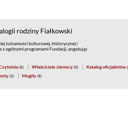
ogii rodziny Fiałkowski
ej tożsamości kulturowej, historycznej i
na z ogólnymi programami Fundacji, angażując
Czytelnia
Właściciele ziemscy
Katalog oficjalistów
(
8
)
(
0
)
(
enty
Mogiły
(
3
)
(
8
)