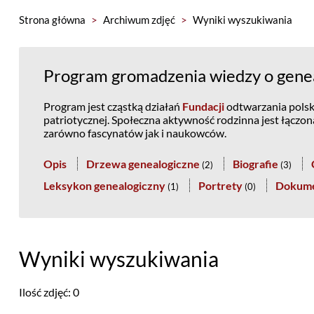
Strona główna
>
Archiwum zdjęć
>
Wyniki wyszukiwania
Program gromadzenia wiedzy o geneal
Program jest cząstką działań
Fundacji
odtwarzania polski
patriotycznej. Społeczna aktywność rodzinna jest łączo
zarówno fascynatów jak i naukowców.
Opis
Drzewa genealogiczne
Biografie
(
2
)
(
3
)
Leksykon genealogiczny
Portrety
Dokum
(
1
)
(
0
)
Wyniki wyszukiwania
Ilość zdjęć: 0