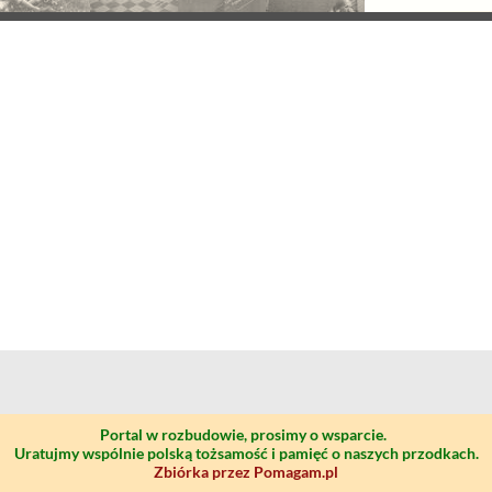
Portal w rozbudowie, prosimy o wsparcie.
Uratujmy wspólnie polską tożsamość i pamięć o naszych przodkach.
Zbiórka przez Pomagam.pl