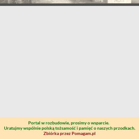
Portal w rozbudowie, prosimy o wsparcie.
Uratujmy wspólnie polską tożsamość i pamięć o naszych przodkach.
Zbiórka przez Pomagam.pl