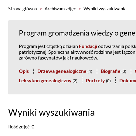
Strona główna
>
Archiwum zdjęć
>
Wyniki wyszukiwania
Program gromadzenia wiedzy o genea
Program jest cząstką działań
Fundacji
odtwarzania polski
patriotycznej. Społeczna aktywność rodzinna jest łączo
zarówno fascynatów jak i naukowców.
Opis
Drzewa genealogiczne
Biografie
(
4
)
(
0
)
Leksykon genealogiczny
Portrety
Dokum
(
2
)
(
0
)
Wyniki wyszukiwania
Ilość zdjęć: 0