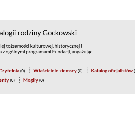
logii rodziny Gockowski
ej tożsamości kulturowej, historycznej i
na z ogólnymi programami Fundacji, angażując
Czytelnia
Właściciele ziemscy
Katalog oficjalistów
(
0
)
(
0
)
(
enty
Mogiły
(
0
)
(
0
)