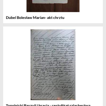
Dubel Bolesław Marian- akt chrztu
Topolnicki Bayzyli i bracia - certyfikat szlachectwa