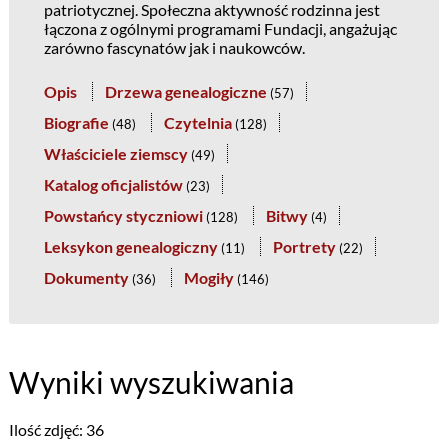
patriotycznej. Społeczna aktywność rodzinna jest
łączona z ogólnymi programami Fundacji, angażując
zarówno fascynatów jak i naukowców.
Opis
Drzewa genealogiczne
(
57
)
Biografie
Czytelnia
(
48
)
(
128
)
Właściciele ziemscy
(
49
)
Katalog oficjalistów
(
23
)
Powstańcy styczniowi
Bitwy
(
128
)
(
4
)
Leksykon genealogiczny
Portrety
(
11
)
(
22
)
Dokumenty
Mogiły
(
36
)
(
146
)
Wyniki wyszukiwania
Ilość zdjęć: 36