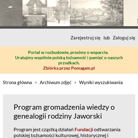
Zarejestruj się
lub
Zaloguj się
Portal w rozbudowie, prosimy o wsparcie.
Uratujmy wspólnie polską tożsamość i pamięć o naszych
przodkach.
Zbiórka przez Pomagam.pl
Strona główna
>
Archiwum zdjęć
>
Wyniki wyszukiwania
Program gromadzenia wiedzy o
genealogii rodziny Jaworski
Program jest cząstką działań
Fundacji
odtwarzania
polskiej tożsamości kulturowej, historycznej i