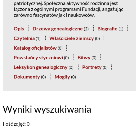
patriotycznej. Społeczna aktywność rodzinna jest
łączona z ogólnymi programami Fundacji, angażując
zarówno fascynatów jak i naukowców.
Opis
Drzewa genealogiczne
Biografie
(
2
)
(
1
)
Czytelnia
Właściciele ziemscy
(
1
)
(
0
)
Katalog oficjalistów
(
0
)
Powstańcy styczniowi
Bitwy
(
0
)
(
0
)
Leksykon genealogiczny
Portrety
(
0
)
(
0
)
Dokumenty
Mogiły
(
0
)
(
0
)
Wyniki wyszukiwania
Ilość zdjęć: 0