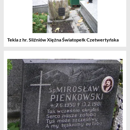
Tekla z hr. Sliźniów Xiężna Światopełk Czetwertyńska