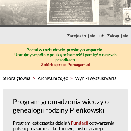
Zarejestruj się
lub
Zaloguj się
Portal w rozbudowie, prosimy o wsparcie.
Uratujmy wspólnie polską tożsamość i pamięć o naszych
przodkach.
Zbiórka przez Pomagam.pl
Strona główna
>
Archiwum zdjęć
>
Wyniki wyszukiwania
Program gromadzenia wiedzy o
genealogii rodziny Pieńkowski
Program jest cząstką działań
Fundacji
odtwarzania
polskiej tożsamości kulturowej, historycznej i