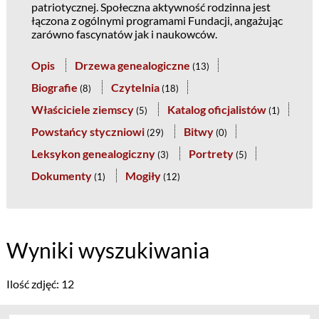
patriotycznej. Społeczna aktywność rodzinna jest
łączona z ogólnymi programami Fundacji, angażując
zarówno fascynatów jak i naukowców.
Opis
Drzewa genealogiczne
(
13
)
Biografie
Czytelnia
(
8
)
(
18
)
Właściciele ziemscy
Katalog oficjalistów
(
5
)
(
1
)
Powstańcy styczniowi
Bitwy
(
29
)
(
0
)
Leksykon genealogiczny
Portrety
(
3
)
(
5
)
Dokumenty
Mogiły
(
1
)
(
12
)
Wyniki wyszukiwania
Ilość zdjęć: 12