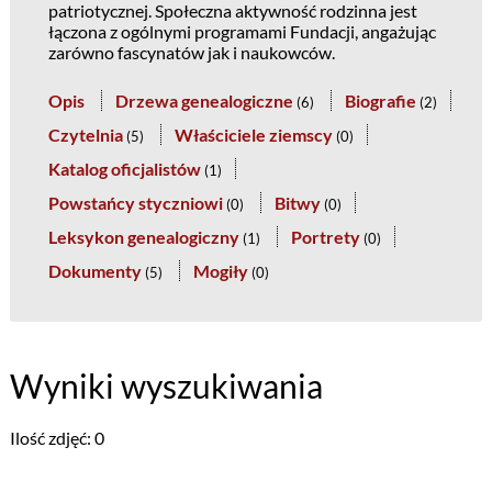
patriotycznej. Społeczna aktywność rodzinna jest
łączona z ogólnymi programami Fundacji, angażując
zarówno fascynatów jak i naukowców.
Opis
Drzewa genealogiczne
Biografie
(
6
)
(
2
)
Czytelnia
Właściciele ziemscy
(
5
)
(
0
)
Katalog oficjalistów
(
1
)
Powstańcy styczniowi
Bitwy
(
0
)
(
0
)
Leksykon genealogiczny
Portrety
(
1
)
(
0
)
Dokumenty
Mogiły
(
5
)
(
0
)
Wyniki wyszukiwania
Ilość zdjęć: 0