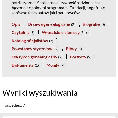
patriotycznej. Społeczna aktywność rodzinna jest
łączona z ogólnymi programami Fundacji, angażując
zarówno fascynatów jak i naukowców.
Opis
Drzewa genealogiczne
Biografie
(
2
)
(
0
)
Czytelnia
Właściciele ziemscy
(
6
)
(
31
)
Katalog oficjalistów
(
2
)
Powstańcy styczniowi
Bitwy
(
9
)
(
1
)
Leksykon genealogiczny
Portrety
(
2
)
(
2
)
Dokumenty
Mogiły
(
1
)
(
7
)
Wyniki wyszukiwania
Ilość zdjęć: 7