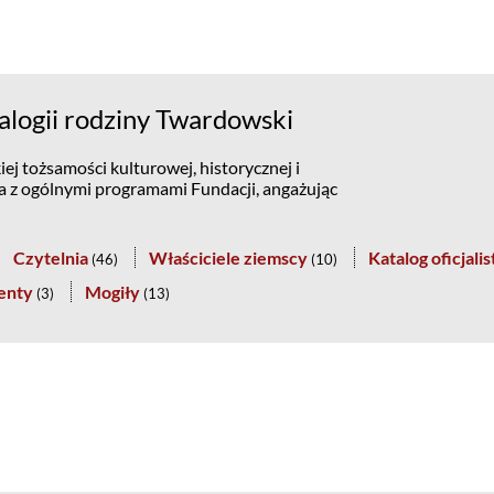
logii rodziny Twardowski
ej tożsamości kulturowej, historycznej i
na z ogólnymi programami Fundacji, angażując
Czytelnia
Właściciele ziemscy
Katalog oficjali
(
46
)
(
10
)
enty
Mogiły
(
3
)
(
13
)