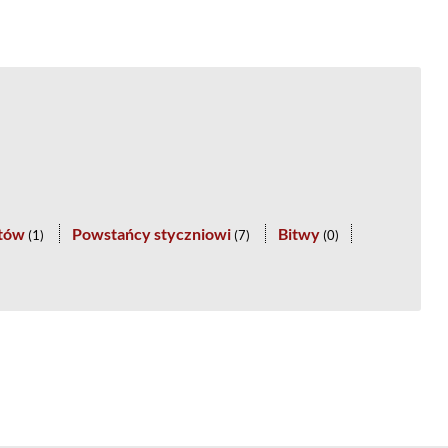
stów
Powstańcy styczniowi
Bitwy
(
1
)
(
7
)
(
0
)