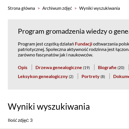
Strona główna
>
Archiwum zdjęć
>
Wyniki wyszukiwania
Program gromadzenia wiedzy o genea
Program jest cząstką działań
Fundacji
odtwarzania polski
patriotycznej. Społeczna aktywność rodzinna jest łączo
zarówno fascynatów jak i naukowców.
Opis
Drzewa genealogiczne
Biografie
(
19
)
(
20
)
Leksykon genealogiczny
Portrety
Dokum
(
2
)
(
8
)
Wyniki wyszukiwania
Ilość zdjęć: 3