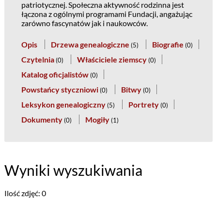
patriotycznej. Społeczna aktywność rodzinna jest
łączona z ogólnymi programami Fundacji, angażując
zarówno fascynatów jak i naukowców.
Opis
Drzewa genealogiczne
Biografie
(
5
)
(
0
)
Czytelnia
Właściciele ziemscy
(
0
)
(
0
)
Katalog oficjalistów
(
0
)
Powstańcy styczniowi
Bitwy
(
0
)
(
0
)
Leksykon genealogiczny
Portrety
(
5
)
(
0
)
Dokumenty
Mogiły
(
0
)
(
1
)
Wyniki wyszukiwania
Ilość zdjęć: 0