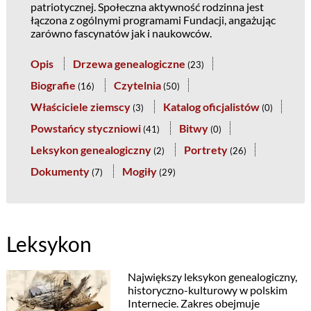
patriotycznej. Społeczna aktywność rodzinna jest
łączona z ogólnymi programami Fundacji, angażując
zarówno fascynatów jak i naukowców.
Opis
Drzewa genealogiczne
(
23
)
Biografie
Czytelnia
(
16
)
(
50
)
Właściciele ziemscy
Katalog oficjalistów
(
3
)
(
0
)
Powstańcy styczniowi
Bitwy
(
41
)
(
0
)
Leksykon genealogiczny
Portrety
(
2
)
(
26
)
Dokumenty
Mogiły
(
7
)
(
29
)
Leksykon
Największy leksykon genealogiczny,
historyczno-kulturowy w polskim
Internecie. Zakres obejmuje