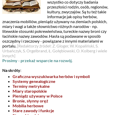
wszystko co dotyczy badania
przeszłości rodzin, osób, regionów,
kultury, zwyczajów. Są tu też takie
informacje jak opisy herbów,
znaczenia mobiliów, pieniądz używany na ziemiach polskich,
miary i wagi a także słownictwo różnych narodów - np.
litewskie stosunki pokrewieństwa, tureckie nazwy broni czy
łacińskie nazwy zawodów. Hasła są podawane w sposób
oszczędny i rzeczowy - powiązane z innymi materiałami w
portalu.
[Redaktorzy źródeł: Z. Gloger, W. Kopaliński, S.
Urbańczyk, S. Orgelbrand, Ł. Gołębiowski, O. Kolberg i wiele
innych]
Prosimy - przekaż wsparcie na rozwój.
Na skróty
:
Graficzna wyszukiwarka herbów i symboli
Systemy genealogiczne
Terminy metrykalne
Miary staropolskie
Pieniądz używany w Polsce
Bronie, słynny oręż
Mobilia herbowe
Stare zawody i funkcje