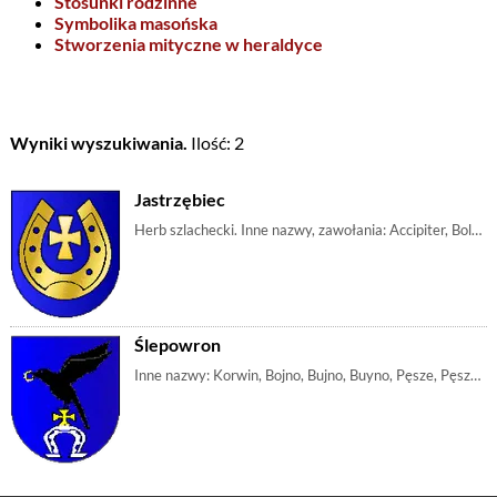
Stosunki rodzinne
Symbolika masońska
Stworzenia mityczne w heraldyce
Wyniki wyszukiwania.
Ilość: 2
Jastrzębiec
Herb szlachecki. Inne nazwy, zawołania: Accipiter, Bolesta, Boleścic, Jastrząb, Jastrząbek, Kamiona, Łzęka, Lubrza, Nagody, Nagórę, ZarazyW polu błęki | m_krzyżkotwica, m_krzyż, m_podkowa, m_krzykawalerski, m_błękit
Ślepowron
Inne nazwy: Korwin, Bojno, Bujno, Buyno, Pęsze, Pęszno, Ślepy wron, Milan, Szeptyc.Opis: W polu błękitnym podkowa srebrna barkiem do góry. Na szczyci | m_ptak, m_podkowa, m_krzyż, m_kruk, m_korwin, m_pierścień, kl_ptak, kl_kruk, m_błękit