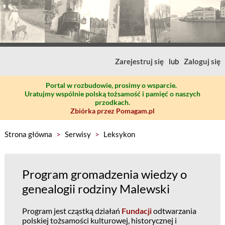
Zarejestruj się
lub
Zaloguj się
Portal w rozbudowie, prosimy o wsparcie.
Uratujmy wspólnie polską tożsamość i pamięć o naszych
przodkach.
Zbiórka przez Pomagam.pl
Strona główna
>
Serwisy
>
Leksykon
Program gromadzenia wiedzy o
genealogii rodziny Malewski
Program jest cząstką działań
Fundacji
odtwarzania
polskiej tożsamości kulturowej, historycznej i