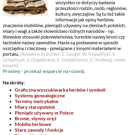
wszystko co dotyczy badania
przeszłości rodzin, osób, regionów,
kultury, zwyczajów. Są tu też takie
informacje jak opisy herbów,
znaczenia mobiliów, pieniądz używany na ziemiach polskich,
miary i wagi a także słownictwo różnych narodów - np.
litewskie stosunki pokrewieństwa, tureckie nazwy broni czy
łacińskie nazwy zawodów. Hasła są podawane w sposób
oszczędny i rzeczowy - powiązane z innymi materiałami w
portalu.
[Redaktorzy źródeł: Z. Gloger, W. Kopaliński, S.
Urbańczyk, S. Orgelbrand, Ł. Gołębiowski, O. Kolberg i wiele
innych]
Prosimy - przekaż wsparcie na rozwój.
Na skróty
:
Graficzna wyszukiwarka herbów i symboli
Systemy genealogiczne
Terminy metrykalne
Miary staropolskie
Pieniądz używany w Polsce
Bronie, słynny oręż
Mobilia herbowe
Stare zawody i funkcje