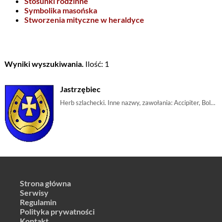
Stosunki rodzinne
Symbolika masońska
Stworzenia mityczne w heraldyce
Wyniki wyszukiwania.
Ilość: 1
Jastrzębiec
Herb szlachecki. Inne nazwy, zawołania: Accipiter, Bolesta, Boleścic, Jastrząb, Jastrząbek, Kamiona, Łzęka, Lubrza, Nagody, Nagórę, ZarazyW polu błęki | m_krzyżkotwica, m_krzyż, m_podkowa, m_krzykawalerski, m_błękit
Strona główna
Serwisy
Regulamin
Polityka prywatności
Kontakt