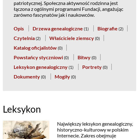
patriotycznej. Społeczna aktywność rodzinna jest
łączona z ogólnymi programami Fundacji, angażując
zarówno fascynatów jak i naukowców.
Opis
Drzewa genealogiczne
Biografie
(
1
)
(
2
)
Czytelnia
Właściciele ziemscy
(
2
)
(
0
)
Katalog oficjalistów
(
0
)
Powstańcy styczniowi
Bitwy
(
0
)
(
0
)
Leksykon genealogiczny
Portrety
(
1
)
(
0
)
Dokumenty
Mogiły
(
0
)
(
0
)
Leksykon
Największy leksykon genealogiczny,
historyczno-kulturowy w polskim
Internecie. Zakres obejmuje