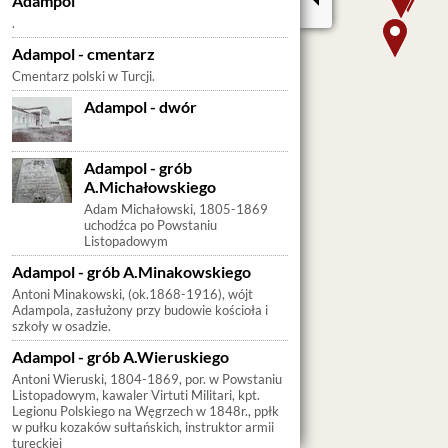
Adampol
.
Adampol - cmentarz
Cmentarz polski w Turcji.
Adampol - dwór
Adampol - grób
A.Michałowskiego
Adam Michałowski, 1805-1869
uchodźca po Powstaniu
Listopadowym
Adampol - grób A.Minakowskiego
Antoni Minakowski, (ok.1868-1916), wójt
Adampola, zasłużony przy budowie kościoła i
szkoły w osadzie.
Adampol - grób A.Wieruskiego
Antoni Wieruski, 1804-1869, por. w Powstaniu
Listopadowym, kawaler Virtuti Militari, kpt.
Legionu Polskiego na Węgrzech w 1848r., ppłk
w pułku kozaków sułtańskich, instruktor armii
tureckiej