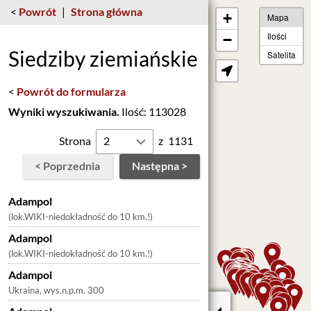
<
Powrót
|
Strona główna
+
Mapa
Ilości
−
Siedziby ziemiańskie
Satelita
<
Powrót do formularza
Wyniki wyszukiwania.
Ilość: 113028
Strona
z
1131
< Poprzednia
Następna >
Adampol
(lok.WIKI-niedokładność do 10 km.!)
Adampol
(lok.WIKI-niedokładność do 10 km.!)
Adampol
Ukraina, wys.n.p.m. 300