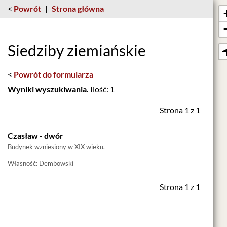
<
Powrót
|
Strona główna
Siedziby ziemiańskie
<
Powrót do formularza
Wyniki wyszukiwania.
Ilość: 1
Strona 1 z 1
Czasław - dwór
Budynek wzniesiony w XIX wieku.
Własność: Dembowski
Strona 1 z 1