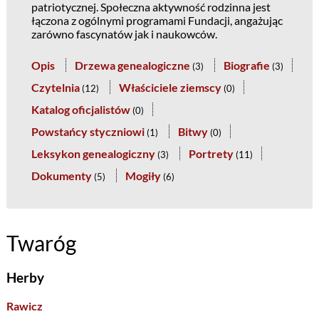
patriotycznej. Społeczna aktywność rodzinna jest
łączona z ogólnymi programami Fundacji, angażując
zarówno fascynatów jak i naukowców.
Opis
Drzewa genealogiczne
Biografie
(
3
)
(
3
)
Czytelnia
Właściciele ziemscy
(
12
)
(
0
)
Katalog oficjalistów
(
0
)
Powstańcy styczniowi
Bitwy
(
1
)
(
0
)
Leksykon genealogiczny
Portrety
(
3
)
(
11
)
Dokumenty
Mogiły
(
5
)
(
6
)
Twaróg
Herby
Rawicz