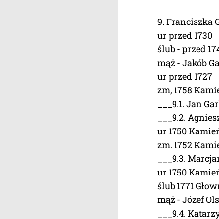
9. Franciszka
ur przed 1730
ślub - przed 17
mąż - Jakób G
ur przed 1727
zm, 1758 Kamie
___9.1. Jan Ga
___9.2. Agnie
ur 1750 Kamień
zm. 1752 Kamie
___9.3. Marcj
ur 1750 Kamień
ślub 1771 Głow
mąż - Józef Ol
___9.4. Katar