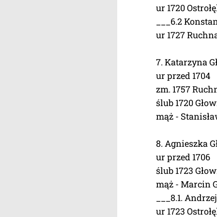
ur 1720 Ostroł
___6.2 Konsta
ur 1727 Ruchna
7. Katarzyna 
ur przed 1704
zm. 1757 Ruchn
ślub 1720 Głow
mąż - Stanisł
8. Agnieszka 
ur przed 1706
ślub 1723 Głow
mąż - Marcin 
___8.1. Andrze
ur 1723 Ostroł