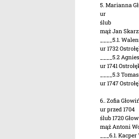
5. Marianna G
ur
ślub
mąż Jan Skarz
____5.1. Walen
ur 1732 Ostroł
____5.2 Agnie
ur 1741 Ostrołę
____5.3 Tomas
ur 1747 Ostroł
6.. Zofia Głow
ur przed 1704
ślub 1720 Głow
mąż Antoni Wo
___6.1. Kacper