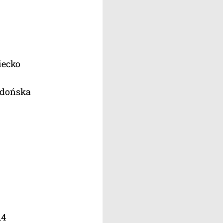
iecko
edońska
14