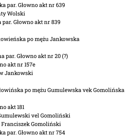
ęka par. Głowno akt nr 639
nty Wolski
 par. Głowno akt nr 839
Głowieńska po mężu Jankowska
a par. Głowno akt nr 20 (?)
no akt nr 157e
aw Jankowski
Głowińska po mężu Gumulewska vek Gomolińska
no akt 181
Gumulewski vel Gomoliński
j Franciszek Gomoliński
ęka par. Głowno akt nr 754