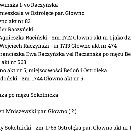
owińska 1-vo Raczyńska
 mieszkała w Ostrołęce par. Głowno
wno akt nr 83
der Raczyński
 Agnieszka Raciński - zm. 1712 Głowno akt nr 1 jako dz
. Wojciech Raczyński - ur 1713 Głowno akt nr 474
 Franciszka Ewa Raczyńska vel Raczenska po mężu B
 akt nr 563
no akt nr 5, miejscowości Bedoń i Ostrołęka
oński - zm. 1744 Głowno akt nr 5
ska po mężu Sokolnicka
ń Mniszewski par. Głowno ( ? )
y Sokolnicki - zm. 1765 Ostrołęka par. Głowno akt nr 