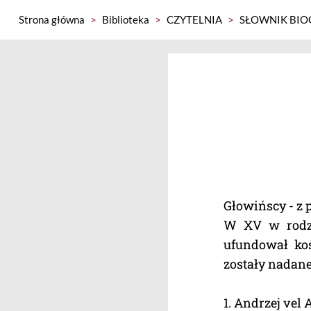
Strona główna
>
Biblioteka
>
CZYTELNIA
>
SŁOWNIK BIO
Głowińscy - z 
W XV w rodzi
ufundował koś
zostały nadan
1. Andrzej vel