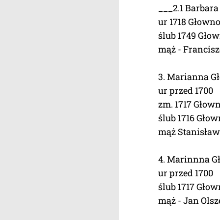
___2.1 Barbara
ur 1718 Głowno
ślub 1749 Głown
mąż - Francisz
3. Marianna G
ur przed 1700
zm. 1717 Głown
ślub 1716 Głow
mąż Stanisław
4. Marinnna G
ur przed 1700
ślub 1717 Głow
mąż - Jan Ols