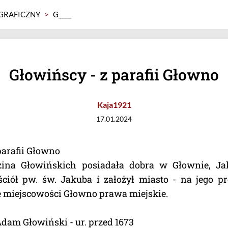
GRAFICZNY
>
G____
Głowińscy - z parafii Głowno
Kaja1921
17.01.2024
parafii Głowno
na Głowińskich posiadała dobra w Głownie, Ja
ciół pw. św. Jakuba i założył miasto - na jego pr
e miejscowości Głowno prawa miejskie.
 Adam Głowiński - ur. przed 1673