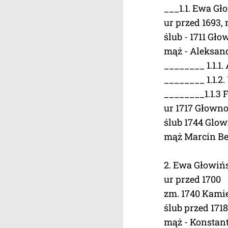
___1.1. Ewa Gł
ur przed 1693,
ślub - 1711 Gło
mąż - Aleksan
________ 1.1.1.
________ 1.1.2
________1.1.3
ur 1717 Głowno
ślub 1744 Glow
mąż Marcin Bed
2. Ewa Głowiń
ur przed 1700
zm. 1740 Kamie
ślub przed 1718
mąż - Konstant