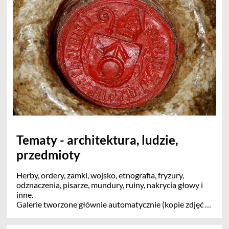
kresowych.
--> Kategorie ogólne (Poniżej - pojedyncze groby,
epitafia, tablice, groby znanych Polaków)
--> Polska, Białoruś, Litwa, Ukraina, Inne kraje
(Opracowane indeksacje konkretnych cmentarzy)
--> Jak opisywać zdjęcia grobów? (poradnik)
Tematy - architektura, ludzie,
przedmioty
Herby, ordery, zamki, wojsko, etnografia, fryzury,
odznaczenia, pisarze, mundury, ruiny, nakrycia głowy i
inne.
Galerie tworzone głównie automatycznie (kopie zdjęć z
innych albumów, grupowane tutaj tematycznie za
pomącą konkretnych słów kluczowych.)