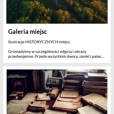
Galeria miejsc
Ilustracje HISTORYCZNYCH miejsc.
Gromadzimy w szczególności zdjęcia i obrazy
przedwojenne. Przede wszystkim dwory, zamki i pałace,
także ich dawne otoczenie, drobna architektura, także
miejsca pracy i życia, kościoły, spichlerze, karczmy itp. W
przypadku dworów, zabytkowych kościołów, miejsc
pamięci, dopuszcza się zdjęcia współczesne.
UWAGA: To nie jest galeria widoków. Nie prowadzimy
tu albumów aktualnych widoków miast, wsi czy
regionów podobnych do galerii Google. Akceptujemy
zdjęcia współczesne ogólne tylko w drodze wyjątku,
jako pojedyncze przykłady i ilustracje artykułów, zdjęcia
miejsc związanych z konkretnymi osobami (muszą być