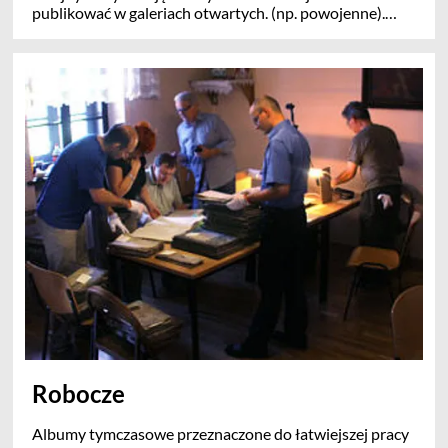
publikować w galeriach otwartych. (np. powojenne).
Zdjęcia w galeriach zamkniętych nie są widoczne w
wyszukiwaniu dostępnym ze stron Herbarza. Pozostałe
dodawane są automatycznie poprzez użycie odp. słowa
kluczowego. Zdjęcia które można publikować prosimy
wstawiać do galerii ogólnych wraz ze słowem
kluczowym albumu rodzinnego.
Robocze
Albumy tymczasowe przeznaczone do łatwiejszej pracy