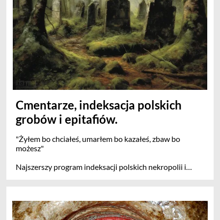
Cmentarze, indeksacja polskich
grobów i epitafiów.
"Żyłem bo chciałeś, umarłem bo kazałeś, zbaw bo
możesz"
Najszerszy program indeksacji polskich nekropolii i
pojedynczych śladów - jedyny program obejmujący
genealogię pochowanych osób i łączenie z inną wiedzą.
Program szczególnie nastawiony jest na cmentarze
kresowe. Zachęcamy do dołączenia swoich zdjęć
robionych na różnych cmentarzach - szczególnie małych