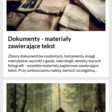
odpowiednio opisane i połączone z artykułami
historycznymi).
ZAKAZ: Całkowity zakaz wstawiania zdjęć ogólnych,
współczesnych budynków, ulic, skwerów, pól, gór,
zwierząt itp. W szczególności zdjęć wielokrotnie
wykonanych z podobnego miejsca. Takie zdjęcia będą
usuwane.
Dokumenty - materiały
zawierające tekst
Zbiory dokumentów osobistych, testamenty, księgi
metrykalne, wycinki z gazet, nekrologii, winiety starych
fotografii - wszelkie materiały papierowe zawierające
tekst. Przy umieszczaniu należy zwrócić szczególną
uwagę na prawo autorskie. Dokumenty należy
odczytywać a ich tekst umieszczać w odp. dziale
Biblioteki (Forum)