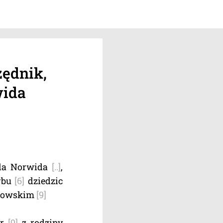
zędnik,
wida
mila Norwida
[..]
,
arbu
[6]
dziedzic
chowskim
[9]
ór
[9]
z rodziny