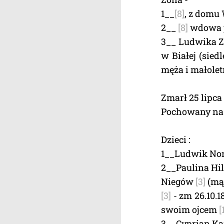
1__
[8]
, z dom
2__
[8]
wdowa 
3__ Ludwika 
w Białej (siedl
męża i małolet
Zmarł 25 lipca
Pochowany na C
Dzieci :
1__Ludwik No
2__Paulina Hil
Niegów
[3]
(mąż
[3]
- zm 26.10.
swoim ojcem
[
3__Cyprian Kam