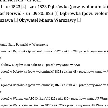
 - ur 1823
[4]
- zm. 1823 Dąbrówka (pow. wołomiński
ef Norwid - ur. 09.30.1825
[1]
Dąbrówka (pow. wołom
rszawa
[1]
Obywatel Miasta Warszawy
[1]
arzu Stare Powązki w Warszawie
 urodzeń Dąbrówka (pow. wołomiński) 1825 r akt nr 28 - przechowywana w
m
 ślubów Niegów 1838 r akt nr 7 - przechowywana w AAD
 zgonów Dąbrówka (pow. wołomiński) 1823 r akt nr 43 - przechowywana w
m
 zgonów Dąbrówka (pow. wołomiński) 1825 r akt nr 40 - przechowywana w
m
 zgonów Warszawa ASC Cyrkuł VI 1825 r akt 330 - przechowywana AP War
 zgonów Warszawa św. Andrzej 1835 r akt 257 - przechowywana AP Warsza