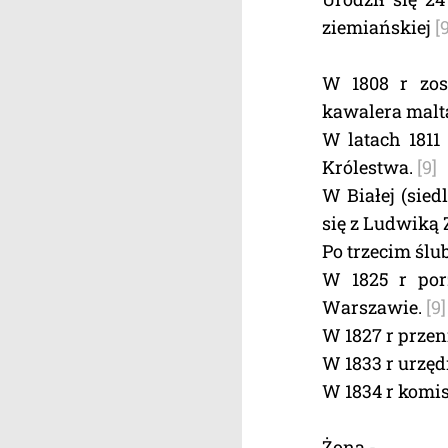
ziemiańskiej
[
W 1808 r zos
kawalera malt
W latach 1811 
Królestwa.
[9]
W Białej (sied
się z Ludwiką
Po trzecim śl
W 1825 r por
Warszawie.
[9]
W 1827 r prze
W 1833 r urzę
W 1834 r komi
Żona -