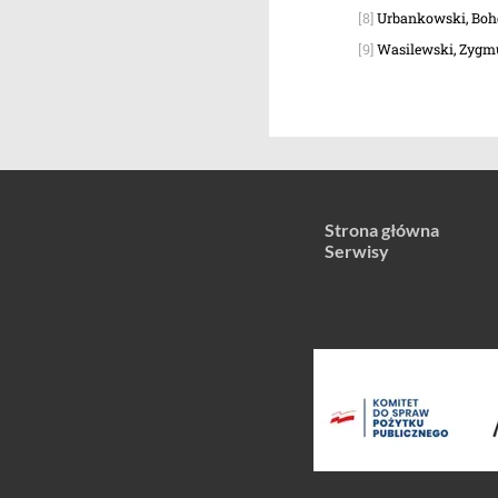
[8]
Urbankowski, Bohdan
[9]
Wasilewski, Zygmu
Strona główna
Serwisy