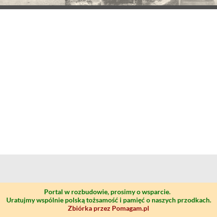
Portal w rozbudowie, prosimy o wsparcie.
Uratujmy wspólnie polską tożsamość i pamięć o naszych przodkach.
Zbiórka przez Pomagam.pl