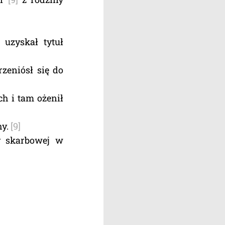
uzyskał tytuł
rzeniósł się do
ch i tam ożenił
hy.
[9]
y skarbowej w