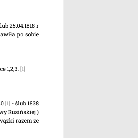
lub 25.04.1818 r
tawiła po sobie
e 1,2,3.
[1]
20
[1]
- ślub 1838
wy Rusińskiej )
wązki razem ze