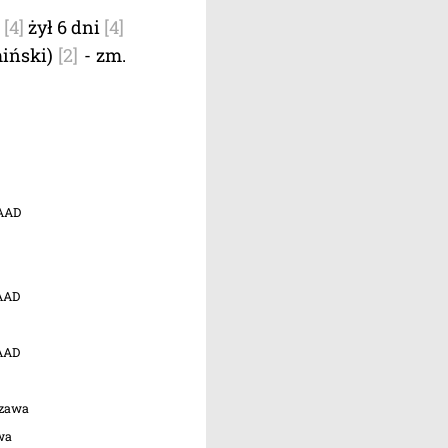
)
[4]
żył 6 dni
[4]
iński)
[2]
- zm.
 AAD
 AAD
 AAD
szawa
wa