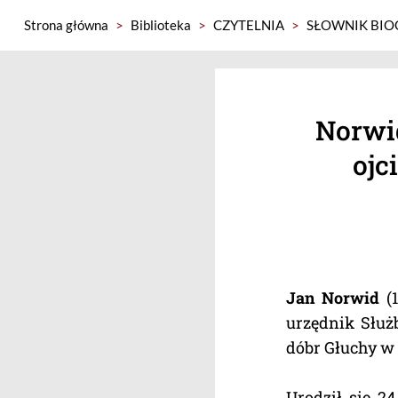
Strona główna
>
Biblioteka
>
CZYTELNIA
>
SŁOWNIK BIO
Norwid
ojc
Jan Norwid
(
urzędnik Służ
dóbr Głuchy w
Urodził się 2