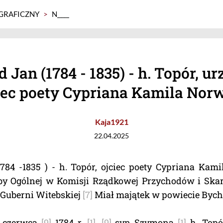
GRAFICZNY
>
N____
 Jan (1784 - 1835) - h. Topór, ur
iec poety Cypriana Kamila Nor
Kaja1921
22.04.2025
1784 -1835 ) - h. Topór, ojciec poety Cypriana Ka
by Ogólnej w Komisji Rządkowej Przychodów i Sk
 Guberni Witebskiej
[7]
Miał majątek w powiecie By
4 czerwca
[9]
1784 r,
[1]
,
[9]
syn Szymona
[1]
h. Top