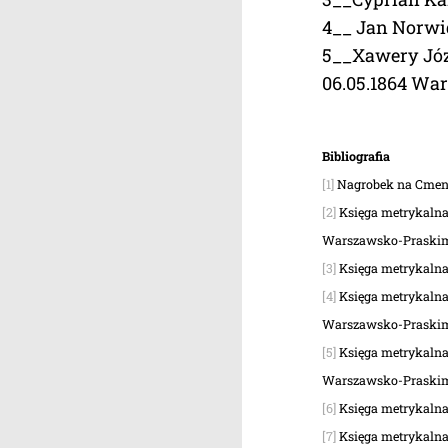
4__ Jan Norwid
5__Xawery Józ
06.05.1864 Wa
Bibliografia
[1]
Nagrobek na Cment
[2]
Księga metrykalna
Warszawsko-Praski
[3]
Księga metrykalna
[4]
Księga metrykalna
Warszawsko-Praski
[5]
Księga metrykalna
Warszawsko-Praski
[6]
Księga metrykalna
[7]
Księga metrykalna