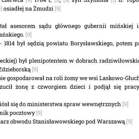
9]
osiadłej na Żmudzi
[9]
tał asesorem sądu głównego gubernii mińskiej i 
ańskiego.
[9]
- 1814 był sędzią powiatu Borysławskiego, potem p
leckiej) był plenipotentem w dobrach radziwiłowski
 Zdzieborską
[9]
ubie gospodarował na roli żomy we wsi Laskowo-Głuc
zucił żonę z czworgiem dzieci i podjął się prac
niósł się do ministerstwa spraw wewnętrznych
[9]
dnik pocztowy
[9]
sarz obwodu Stanisławowskiego pod Warszawą
[9]