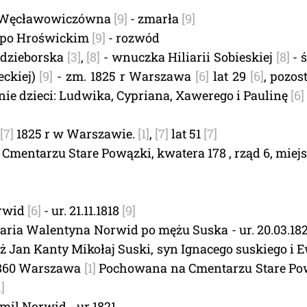
u Węcławowiczówna
[9]
- zmarła
[9]
po Hroświckim
[9]
- rozwód
Zdzieborska
[3]
,
[8]
- wnuczka Hiliarii Sobieskiej
[8]
- ś
eckiej)
[9]
- zm. 1825 r Warszawa
[6]
lat 29
[6]
, pozos
nie dzieci: Ludwika, Cypriana, Xawerego i Paulinę
[6]
[7]
1825 r w Warszawie.
[1]
,
[7]
lat 51
[7]
mentarzu Stare Powązki, kwatera 178 , rząd 6, miejsc
rwid
[6]
- ur. 21.11.1818
[9]
aria Walentyna Norwid po mężu Suska - ur. 20.03.18
 Jan Kanty Mikołaj Suski, syn Ignacego suskiego i E
1860 Warszawa
[1]
Pochowana na Cmentarzu Stare Po
1]
il Norwid - ur 1821