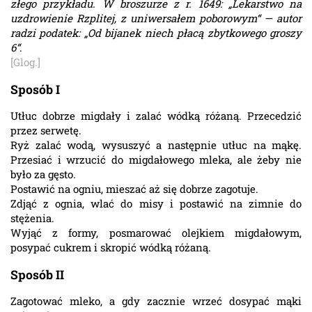
złego przykładu. W broszurze z r. 1649: „Lekarstwo na
uzdrowienie Rzplitej, z uniwersałem poborowym“ — autor
radzi podatek: „Od bijanek niech płacą zbytkowego groszy
6“
.
[Glog.]
Sposób I
Utłuc dobrze migdały i zalać wódką różaną. Przecedzić
przez serwetę.
Ryż zalać wodą, wysuszyć a następnie utłuc na mąkę.
Przesiać i wrzucić do migdałowego mleka, ale żeby nie
było za gęsto.
Postawić na ogniu, mieszać aż się dobrze zagotuje.
Zdjąć z ognia, wlać do misy i postawić na zimnie do
stężenia.
Wyjąć z formy, posmarować olejkiem migdałowym,
posypać cukrem i skropić wódką różaną.
Sposób II
Zagotować mleko, a gdy zacznie wrzeć dosypać mąki