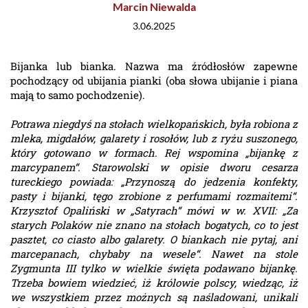
Marcin Niewalda
3.06.2025
Bijanka lub bianka. Nazwa ma źródłosłów zapewne
pochodzący od ubijania pianki (oba słowa ubijanie i piana
mają to samo pochodzenie).
Potrawa niegdyś na stołach wielkopańskich, była robiona z
mleka, migdałów, galarety i rosołów, lub z ryżu suszonego,
który gotowano w formach. Rej wspomina „bijankę z
marcypanem“. Starowolski w opisie dworu cesarza
tureckiego powiada: „Przynoszą do jedzenia konfekty,
pasty i bijanki, tęgo zrobione z perfumami rozmaitemi“.
Krzysztof Opaliński w „Satyrach“ mówi w w. XVII: „Za
starych Polaków nie znano na stołach bogatych, co to jest
pasztet, co ciasto albo galarety. O biankach nie pytaj, ani
marcepanach, chybaby na wesele“. Nawet na stole
Zygmunta III tylko w wielkie święta podawano bijankę.
Trzeba bowiem wiedzieć, iż królowie polscy, wiedząc, iż
we wszystkiem przez możnych są naśladowani, unikali