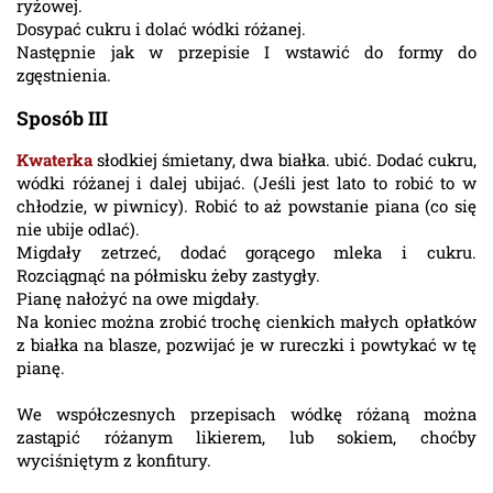
ryżowej.
Dosypać cukru i dolać wódki różanej.
Następnie jak w przepisie I wstawić do formy do
zgęstnienia.
Sposób III
Kwaterka
słodkiej śmietany, dwa białka. ubić. Dodać cukru,
wódki różanej i dalej ubijać. (Jeśli jest lato to robić to w
chłodzie, w piwnicy). Robić to aż powstanie piana (co się
nie ubije odlać).
Migdały zetrzeć, dodać gorącego mleka i cukru.
Rozciągnąć na półmisku żeby zastygły.
Pianę nałożyć na owe migdały.
Na koniec można zrobić trochę cienkich małych opłatków
z białka na blasze, pozwijać je w rureczki i powtykać w tę
pianę.
We współczesnych przepisach wódkę różaną można
zastąpić różanym likierem, lub sokiem, choćby
wyciśniętym z konfitury.