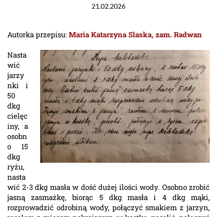
21.02.2026
Autorka przepisu:
Maria Katarzyna Slaska, zam. Radwan
Nasta
wić
jarzy
nki i
50
dkg
cielęc
iny, a
osobn
o 15
dkg
ryżu,
nasta
wić 2-3 dkg masła w dość dużej ilości wody. Osobno zrobić
jasną zasmażkę, biorąc 5 dkg masła i 4 dkg mąki,
rozprowadzić odrobiną wody, połączyć smakiem z jarzyn,