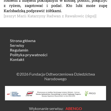
rosołem z mięsem pokrajanym w kostkę, posolić, połączyć
z ryżem, zagotować i podać. Kto lubi może zupę
Karlsbadzką podprawić żółtkami.
[zeszyt Marii Katarzyny Radwan z Rawałowic (rkps)]
Strona główna
Serwisy
Regulamin
Polityka prywatności
Kontakt
©2026 Fundacja Odtworzeniowa Dziedzictwa
Narodowego
Wykonanie serwisu:
ABENGO