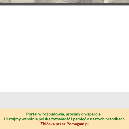
Portal w rozbudowie, prosimy o wsparcie.
Uratujmy wspólnie polską tożsamość i pamięć o naszych przodkach.
Zbiórka przez Pomagam.pl