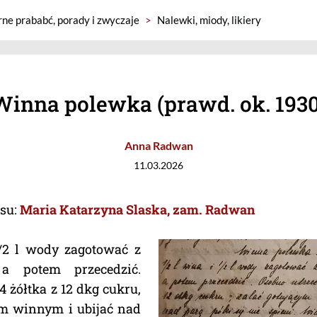
rne prababć, porady i zwyczaje
>
Nalewki, miody, likiery
Winna polewka (prawd. ok. 1930
Anna Radwan
11.03.2026
isu:
Maria Katarzyna Slaska, zam. Radwan
1/2 l wody zagotować z
a potem przecedzić.
4 żółtka z 12 dkg cukru,
ym winnym i ubijać nad