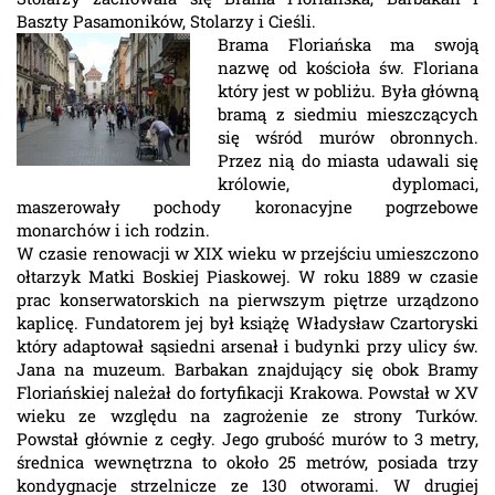
Baszty Pasamoników, Stolarzy i Cieśli.
Brama Floriańska ma swoją
nazwę od kościoła św. Floriana
który jest w pobliżu. Była główną
bramą z siedmiu mieszczących
się wśród murów obronnych.
Przez nią do miasta udawali się
królowie, dyplomaci,
maszerowały pochody koronacyjne pogrzebowe
monarchów i ich rodzin.
W czasie renowacji w XIX wieku w przejściu umieszczono
ołtarzyk Matki Boskiej Piaskowej. W roku 1889 w czasie
prac konserwatorskich na pierwszym piętrze urządzono
kaplicę. Fundatorem jej był książę Władysław Czartoryski
który adaptował sąsiedni arsenał i budynki przy ulicy św.
Jana na muzeum. Barbakan znajdujący się obok Bramy
Floriańskiej należał do fortyfikacji Krakowa. Powstał w XV
wieku ze względu na zagrożenie ze strony Turków.
Powstał głównie z cegły. Jego grubość murów to 3 metry,
średnica wewnętrzna to około 25 metrów, posiada trzy
kondygnacje strzelnicze ze 130 otworami. W drugiej