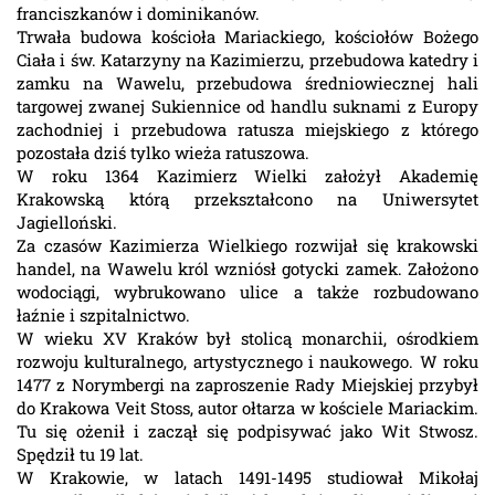
franciszkanów i dominikanów.
Trwała budowa kościoła Mariackiego, kościołów Bożego
Ciała i św. Katarzyny na Kazimierzu, przebudowa katedry i
zamku na Wawelu, przebudowa średniowiecznej hali
targowej zwanej Sukiennice od handlu suknami z Europy
zachodniej i przebudowa ratusza miejskiego z którego
pozostała dziś tylko wieża ratuszowa.
W roku 1364 Kazimierz Wielki założył Akademię
Krakowską którą przekształcono na Uniwersytet
Jagielloński.
Za czasów Kazimierza Wielkiego rozwijał się krakowski
handel, na Wawelu król wzniósł gotycki zamek. Założono
wodociągi, wybrukowano ulice a także rozbudowano
łaźnie i szpitalnictwo.
W wieku XV Kraków był stolicą monarchii, ośrodkiem
rozwoju kulturalnego, artystycznego i naukowego. W roku
1477 z Norymbergi na zaproszenie Rady Miejskiej przybył
do Krakowa Veit Stoss, autor ołtarza w kościele Mariackim.
Tu się ożenił i zaczął się podpisywać jako Wit Stwosz.
Spędził tu 19 lat.
W Krakowie, w latach 1491-1495 studiował Mikołaj