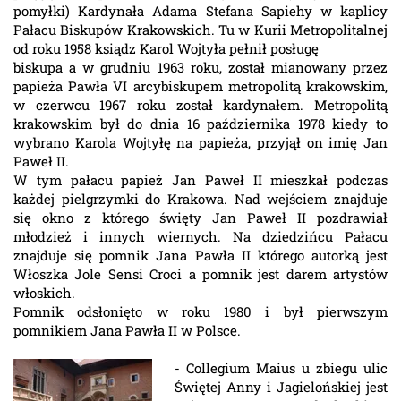
pomyłki) Kardynała Adama Stefana Sapiehy w kaplicy
Pałacu Biskupów Krakowskich. Tu w Kurii Metropolitalnej
od roku 1958 ksiądz Karol Wojtyła pełnił posługę
biskupa a w grudniu 1963 roku, został mianowany przez
papieża Pawła VI arcybiskupem metropolitą krakowskim,
w czerwcu 1967 roku został kardynałem. Metropolitą
krakowskim był do dnia 16 października 1978 kiedy to
wybrano Karola Wojtyłę na papieża, przyjął on imię Jan
Paweł II.
W tym pałacu papież Jan Paweł II mieszkał podczas
każdej pielgrzymki do Krakowa. Nad wejściem znajduje
się okno z którego święty Jan Paweł II pozdrawiał
młodzież i innych wiernych. Na dziedzińcu Pałacu
znajduje się pomnik Jana Pawła II którego autorką jest
Włoszka Jole Sensi Croci a pomnik jest darem artystów
włoskich.
Pomnik odsłonięto w roku 1980 i był pierwszym
pomnikiem Jana Pawła II w Polsce.
- Collegium Maius u zbiegu ulic
Świętej Anny i Jagielońskiej jest