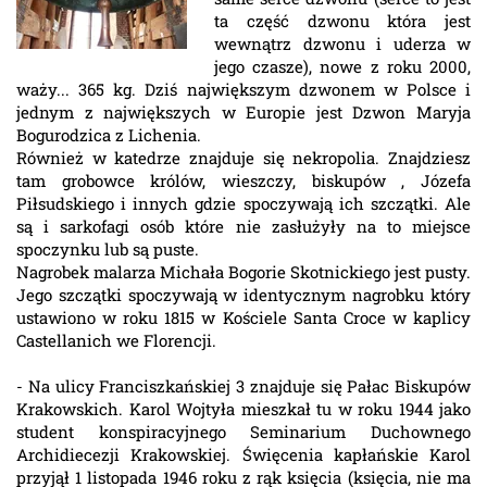
ta część dzwonu która jest
wewnątrz dzwonu i uderza w
jego czasze), nowe z roku 2000,
waży... 365 kg. Dziś największym dzwonem w Polsce i
jednym z największych w Europie jest Dzwon Maryja
Bogurodzica z Lichenia.
Również w katedrze znajduje się nekropolia. Znajdziesz
tam grobowce królów, wieszczy, biskupów , Józefa
Piłsudskiego i innych gdzie spoczywają ich szczątki. Ale
są i sarkofagi osób które nie zasłużyły na to miejsce
spoczynku lub są puste.
Nagrobek malarza Michała Bogorie Skotnickiego jest pusty.
Jego szczątki spoczywają w identycznym nagrobku który
ustawiono w roku 1815 w Kościele Santa Croce w kaplicy
Castellanich we Florencji.
- Na ulicy Franciszkańskiej 3 znajduje się Pałac Biskupów
Krakowskich. Karol Wojtyła mieszkał tu w roku 1944 jako
student konspiracyjnego Seminarium Duchownego
Archidiecezji Krakowskiej. Święcenia kapłańskie Karol
przyjął 1 listopada 1946 roku z rąk księcia (księcia, nie ma