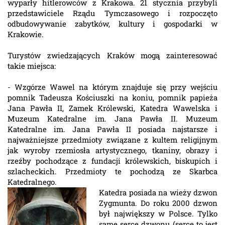
wyparły hitlerowców z Krakowa. 21 stycznia przybyli
przedstawiciele Rządu Tymczasowego i rozpoczęto
odbudowywanie zabytków, kultury i gospodarki w
Krakowie.
Turystów zwiedzających Kraków mogą zainteresować
takie miejsca:
- Wzgórze Wawel na którym znajduje się przy wejściu
pomnik Tadeusza Kościuszki na koniu, pomnik papieża
Jana Pawła II, Zamek Królewski, Katedra Wawelska i
Muzeum Katedralne im. Jana Pawła II. Muzeum
Katedralne im. Jana Pawła II posiada najstarsze i
najważniejsze przedmioty związane z kultem religijnym
jak wyroby rzemiosła artystycznego, tkaniny, obrazy i
rzeźby pochodzące z fundacji królewskich, biskupich i
szlacheckich. Przedmioty te pochodzą ze Skarbca
Katedralnego.
Katedra posiada na wieży dzwon
Zygmunta. Do roku 2000 dzwon
był największy w Polsce. Tylko
same serce dzwonu (serce to jest