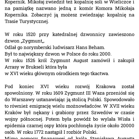
Kopernik. Mikołaj zwiedził też kopalnię soli w Wieliczce i
na pamiątkę nazwano jedną z komór Komora Mikołaja
Kopernika. Zobaczyć ją możesz zwiedzając kopalnię na
Trasie Turystycznej.
W roku 1520 przy katedralnej dzwonnicy zawieszono
dzwon „Zygmunt„.
Odlał go norymberski ludwisarz Hans Beham.
Był to największy dzwon w Polsce do roku 2000.
W roku 1526 król Zygmunt August zamówił i zakupił
Arrasy w Brukseli która była
w XVI wieku głównym ośrodkiem tego tkactwa.
Pod koniec XVI wieku rozwój Krakowa został
spowolniony. W roku 1609 Zygmunt III Waza przeniósł się
do Warszawy ustanawiając ją stolicą Polski. Spowodowało
to również emigrację wielu możnowładców. W XVII wieku
Kraków był nękany i grabiony przez Szwedów w czasie
wojny północnej. Potem była powódź bo wylała Wisła i
epidemia czarnej ospy która pochłonęła życie około 20000
osób. W roku 1772 nastąpił I rozbiór Polski.
Mimo pomocy finansowej od króla Stanisława Augusta