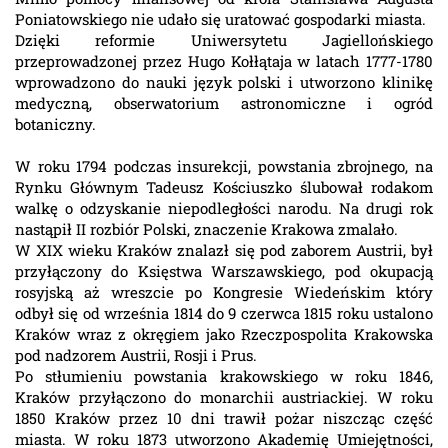
Poniatowskiego nie udało się uratować gospodarki miasta.
Dzięki reformie Uniwersytetu Jagiellońskiego
przeprowadzonej przez Hugo Kołłątaja w latach 1777-1780
wprowadzono do nauki język polski i utworzono klinikę
medyczną, obserwatorium astronomiczne i ogród
botaniczny.
W roku 1794 podczas insurekcji, powstania zbrojnego, na
Rynku Głównym Tadeusz Kościuszko ślubował rodakom
walkę o odzyskanie niepodległości narodu. Na drugi rok
nastąpił II rozbiór Polski, znaczenie Krakowa zmalało.
W XIX wieku Kraków znalazł się pod zaborem Austrii, był
przyłączony do Księstwa Warszawskiego, pod okupacją
rosyjską aż wreszcie po Kongresie Wiedeńskim który
odbył się od września 1814 do 9 czerwca 1815 roku ustalono
Kraków wraz z okręgiem jako Rzeczpospolita Krakowska
pod nadzorem Austrii, Rosji i Prus.
Po stłumieniu powstania krakowskiego w roku 1846,
Kraków przyłączono do monarchii austriackiej. W roku
1850 Kraków przez 10 dni trawił pożar niszcząc część
miasta. W roku 1873 utworzono Akademię Umiejętności,