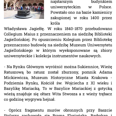
najstarszym budynkiem
uniwersyteckim w Polsce.
Powstało ono na bazie kamienicy
zakupionej w roku 1400 przez
króla
Władysława Jagiełłę. W roku 1840-1870 przebudowano
Collegium Maius z przeznaczeniem na siedzibę Biblioteki
Jagiellońskiej. Po opuszczeniu Kolegium przez Bibliotekę
przeznaczono budowlę na siedzibę Muzeum Uniwersytetu
Jagiellońskiego w którym wyeksponowane są zbiory
uniwersyteckie i kolekcja instrumentów naukowych.
- Na Rynku Głównym wyróżnić można Sukiennice, Wieżę
Ratuszową bo ratusz został zburzony, pomnik Adama
Mickiewicza, Muzeum Historyczne Miasta Krakowa -
Podziemia Rynku, Kościół św. Wojciecha z XI wieku i
Bazylikę Mariacką. To w Bazylice Mariackiej z gotycką
wieżą znajduje się ołtarz Wita Stwosza a z wieży trębacz
co godzinę wygrywa hejnał.
- Oprócz fragmentu murów obronnych przy Baszcie
Stolarzy zachowała się Brama Floriańska, Barbakan i