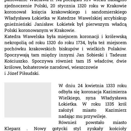
zjednoczenie Polski, 20 stycznia 1320 roku w Krakowie
koronował księcia krakowskiego i sandomierskiego
Władysława Łokietka w Katedrze Wawelskiej arcybiskup
gnieźnieński Janisław. Łokietek był pierwszym władcą
Polski koronowanym w Krakowie.
Katedra Wawelska była miejscem koronacji i królewską
nekropolią od roku 1320 do roku 1734, była też miejscem
pochówku krakowskich biskupów i wielkich Polaków.
Spoczywają tam między innymi Jan Sobieski i Tadeusz
Kościuszko. Spoczywa również tam 15 władców, dwie
królowe, bohaterowie narodowi, wieszczowie
i Józef Piłsudski.
W dniu 24 kwietnia 1333 roku
odbyła się koronacja Kazimierza
Wielkiego, syna Władysława
Łokietka. W roku 1335 król
założył miasto Kazimierz
nadając mu przywileje.
Również powstało miasto
Kleparz . Nowy gotycki styl zyskały kościoły