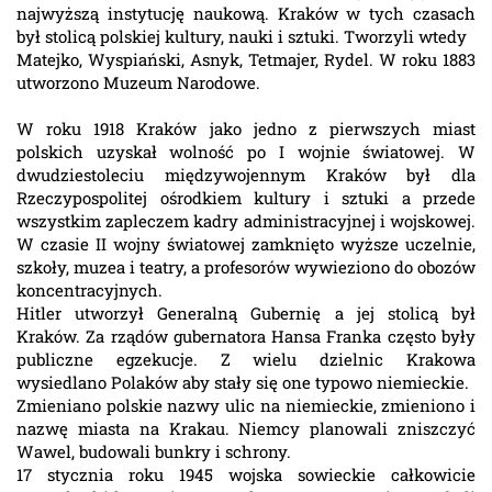
najwyższą instytucję naukową. Kraków w tych czasach
był stolicą polskiej kultury, nauki i sztuki. Tworzyli wtedy
Matejko, Wyspiański, Asnyk, Tetmajer, Rydel. W roku 1883
utworzono Muzeum Narodowe.
W roku 1918 Kraków jako jedno z pierwszych miast
polskich uzyskał wolność po I wojnie światowej. W
dwudziestoleciu międzywojennym Kraków był dla
Rzeczypospolitej ośrodkiem kultury i sztuki a przede
wszystkim zapleczem kadry administracyjnej i wojskowej.
W czasie II wojny światowej zamknięto wyższe uczelnie,
szkoły, muzea i teatry, a profesorów wywieziono do obozów
koncentracyjnych.
Hitler utworzył Generalną Gubernię a jej stolicą był
Kraków. Za rządów gubernatora Hansa Franka często były
publiczne egzekucje. Z wielu dzielnic Krakowa
wysiedlano Polaków aby stały się one typowo niemieckie.
Zmieniano polskie nazwy ulic na niemieckie, zmieniono i
nazwę miasta na Krakau. Niemcy planowali zniszczyć
Wawel, budowali bunkry i schrony.
17 stycznia roku 1945 wojska sowieckie całkowicie