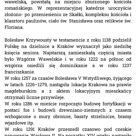
wawelską, powstałą na miejscu zburzonego kościoła
romańskiego. W reprezentacyjnej katedrze uroczyście
złożono- po przeniesieniu ze Skałki, kompleksu kościoła i
klasztoru paulinów, ciało św. Stanisława oraz relikwie św.
Floriana.
Bolesław Krzywousty w testamencie z roku 1138 podzielił
Polskę na dzielnice a Kraków wyznaczył jako siedzibę
księcia seniora. Najstarszą zamieszkałą częścią miasta
było Wzgórze Wawelskie i w roku 1222 na północ od
wzgórza osiedlili się dominikanie a w roku 1237
franciszkanie.
W roku 1257 za czasów Bolesława V Wstydliwego, żyjącego
w latach 1226–1279, nastąpiła lokacja Krakowa na prawie
magdeburskim a z aktem lokacyjnym mieszkańcy
otrzymali liczne przywileje.
W roku 1286 w mieście rozpoczęto budowę fortyfikacji w
postaci fos i budowli drewniano-ziemnych z czasem
wzbogacone o mury obronne, baszty strzelnicze, bramy
wjazdowe itp.
W roku 1291 Kraków przeszedł czasowo pod czeskie
panowanie Wacława II. Na początku XIV wieku nastąpiło