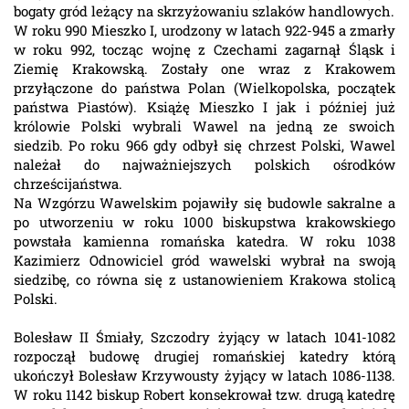
bogaty gród leżący na skrzyżowaniu szlaków handlowych.
W roku 990 Mieszko I, urodzony w latach 922-945 a zmarły
w roku 992, tocząc wojnę z Czechami zagarnął Śląsk i
Ziemię Krakowską. Zostały one wraz z Krakowem
przyłączone do państwa Polan (Wielkopolska, początek
państwa Piastów). Książę Mieszko I jak i później już
królowie Polski wybrali Wawel na jedną ze swoich
siedzib. Po roku 966 gdy odbył się chrzest Polski, Wawel
należał do najważniejszych polskich ośrodków
chrześcijaństwa.
Na Wzgórzu Wawelskim pojawiły się budowle sakralne a
po utworzeniu w roku 1000 biskupstwa krakowskiego
powstała kamienna romańska katedra. W roku 1038
Kazimierz Odnowiciel gród wawelski wybrał na swoją
siedzibę, co równa się z ustanowieniem Krakowa stolicą
Polski.
Bolesław II Śmiały, Szczodry żyjący w latach 1041-1082
rozpoczął budowę drugiej romańskiej katedry którą
ukończył Bolesław Krzywousty żyjący w latach 1086-1138.
W roku 1142 biskup Robert konsekrował tzw. drugą katedrę