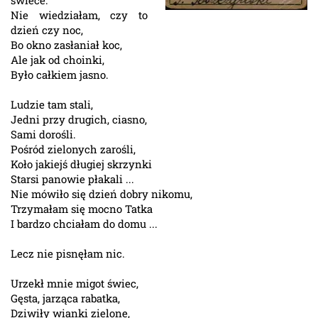
świece.
Nie wiedziałam, czy to
dzień czy noc,
Bo okno zasłaniał koc,
Ale jak od choinki,
Było całkiem jasno.
Ludzie tam stali,
Jedni przy drugich, ciasno,
Sami dorośli.
Pośród zielonych zarośli,
Koło jakiejś długiej skrzynki
Starsi panowie płakali ...
Nie mówiło się dzień dobry nikomu,
Trzymałam się mocno Tatka
I bardzo chciałam do domu ...
Lecz nie pisnęłam nic.
Urzekł mnie migot świec,
Gęsta, jarząca rabatka,
Dziwiły wianki zielone,