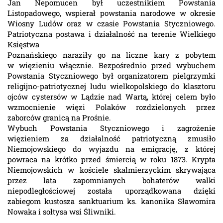
Jan Nepomucen był uczestnikiem Powstania
Listopadowego, wspierał powstania narodowe w okresie
Wiosny Ludów oraz w czasie Powstania Styczniowego.
Patriotyczna postawa i działalność na terenie Wielkiego
Księstwa
Poznańskiego naraziły go na liczne kary z pobytem
w więzieniu włącznie. Bezpośrednio przed wybuchem
Powstania Styczniowego był organizatorem pielgrzymki
religijno-patriotycznej ludu wielkopolskiego do klasztoru
ojców cystersów w Lądzie nad Wartą, której celem było
wzmocnienie więzi Polaków rozdzielonych przez
zaborców granicą na Prośnie.
Wybuch Powstania Styczniowego i zagrożenie
więzieniem za działalność patriotyczną zmusiło
Niemojowskiego do wyjazdu na emigrację, z której
powraca na krótko przed śmiercią w roku 1873. Krypta
Niemojowskich w kościele skalmierzyckim skrywająca
przez lata zapomnianych bohaterów walki
niepodległościowej została uporządkowana dzięki
zabiegom kustosza sanktuarium ks. kanonika Sławomira
Nowaka i sołtysa wsi Śliwniki.