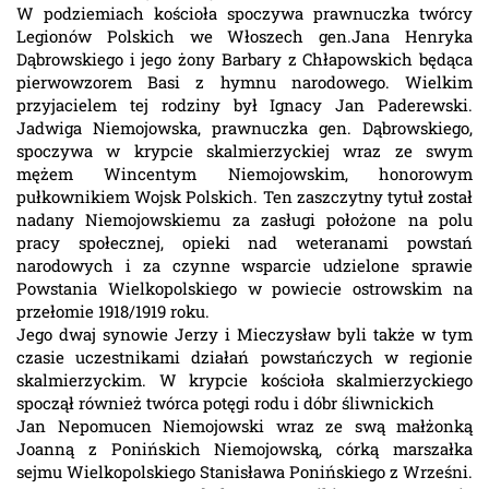
W podziemiach kościoła spoczywa prawnuczka twórcy
Legionów Polskich we Włoszech gen.Jana Henryka
Dąbrowskiego i jego żony Barbary z Chłapowskich będąca
pierwowzorem Basi z hymnu narodowego. Wielkim
przyjacielem tej rodziny był Ignacy Jan Paderewski.
Jadwiga Niemojowska, prawnuczka gen. Dąbrowskiego,
spoczywa w krypcie skalmierzyckiej wraz ze swym
mężem Wincentym Niemojowskim, honorowym
pułkownikiem Wojsk Polskich. Ten zaszczytny tytuł został
nadany Niemojowskiemu za zasługi położone na polu
pracy społecznej, opieki nad weteranami powstań
narodowych i za czynne wsparcie udzielone sprawie
Powstania Wielkopolskiego w powiecie ostrowskim na
przełomie 1918/1919 roku.
Jego dwaj synowie Jerzy i Mieczysław byli także w tym
czasie uczestnikami działań powstańczych w regionie
skalmierzyckim. W krypcie kościoła skalmierzyckiego
spoczął również twórca potęgi rodu i dóbr śliwnickich
Jan Nepomucen Niemojowski wraz ze swą małżonką
Joanną z Ponińskich Niemojowską, córką marszałka
sejmu Wielkopolskiego Stanisława Ponińskiego z Wrześni.