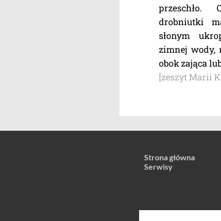
przeschło. 
drobniutki m
słonym ukrop
zimnej wody, 
obok zająca lub
[zeszyt Marii 
Strona główna
Serwisy