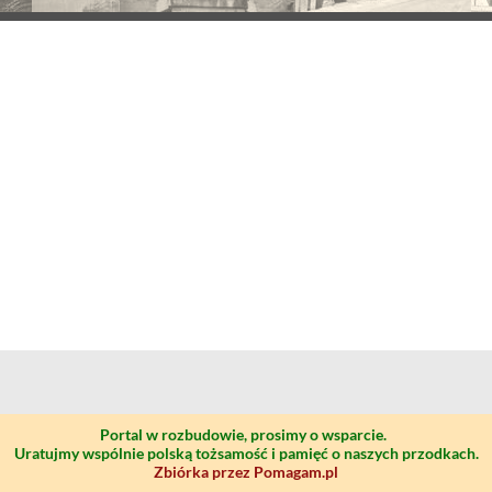
Portal w rozbudowie, prosimy o wsparcie.
Uratujmy wspólnie polską tożsamość i pamięć o naszych przodkach.
Zbiórka przez Pomagam.pl