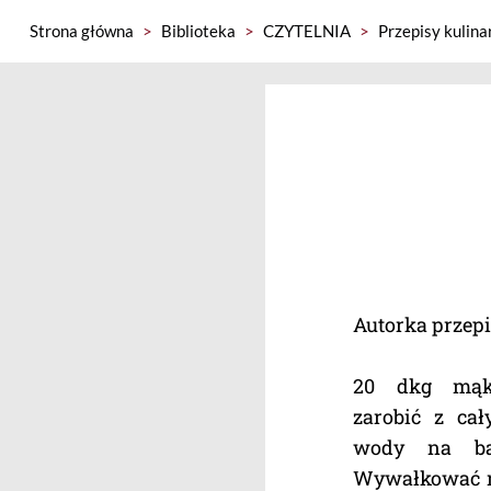
Strona główna
>
Biblioteka
>
CZYTELNIA
>
Przepisy kulina
Autorka przep
20 dkg mąki
zarobić z cał
wody na bar
Wywałkować na