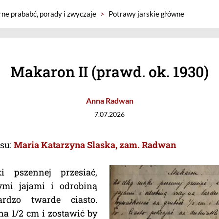
rne prababć, porady i zwyczaje
>
Potrawy jarskie główne
Makaron II (prawd. ok. 1930)
Anna Radwan
7.07.2026
isu:
Maria Katarzyna Slaska, zam. Radwan
 pszennej przesiać,
ymi jajami i odrobiną
dzo twarde ciasto.
 1/2 cm i zostawić by