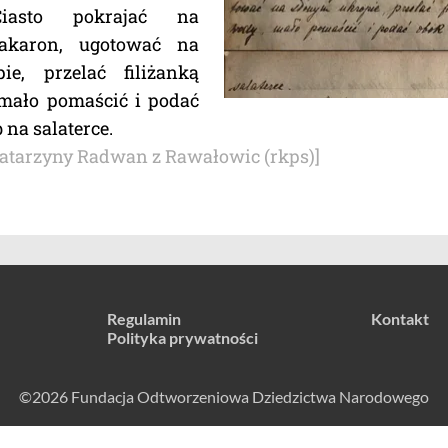
Ciasto pokrajać na
akaron, ugotować na
ie, przelać filiżanką
mało pomaścić i podać
 na salaterce.
Katarzyny Radwan z Rawałowic (rkps)]
Regulamin
Kontakt
Polityka prywatności
©2026 Fundacja Odtworzeniowa Dziedzictwa Narodowego