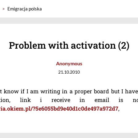
>
Emigracja polska
Problem with activation (2)
Anonymous
21.10.2010
nt know if I am writing in a proper board but I hav
ation, link i receive in email is not
ogia.okiem.pl/?5e6055bd9e40d1c0de497a972d7
,