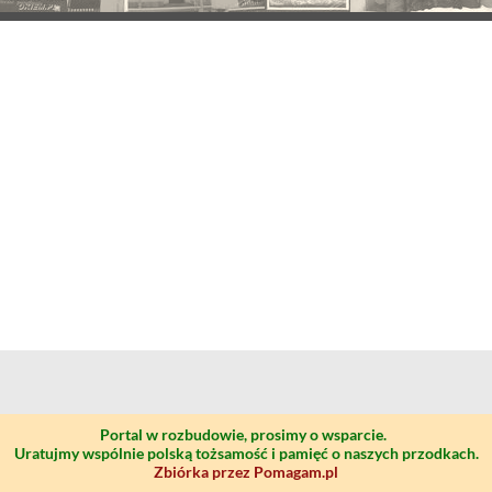
Portal w rozbudowie, prosimy o wsparcie.
Uratujmy wspólnie polską tożsamość i pamięć o naszych przodkach.
Zbiórka przez Pomagam.pl