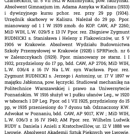
Czarneckich, ur. 5 VII 1912 w Kozimrynku, pow. radzyński.
Absolwent Gimnazjum im. Adama Asnyka w Kaliszu (1933)
i dywizyjnego kursu pchor. rez. przy 29 pp (1934).
Urzędnik skarbowy w Kaliszu. Należał do 29 pp. Ppor.
mianowany od 1 I W 1939 zmob. do KOP. CAW, AP 2260;
MiD WIH, L.W. 029/5 z 13 IV Ppor. rez. Zbigniew Zygmunt
RUDNICKI s. Stanisława i Heleny z Flakowiczów, ur. 5 V
1906 w Krakowie. Absolwent Wydziału Budownictwa
Szkoły Przemysłowej w Krakowie (1928) i SPRPiech. nr 6
w Zaleszczykach (1929). Ppor. mianowany ze starsz. 1 I
1932, przydzielony do 17 pp, bdd. CAW, AP 2706; MiD WIH,
L.W. 036/4 z 16 IV Na L.W. syn Wacława. Ppor. rez.
Zygmunt RUDNICKI s. Jerzego i Antoniny, ur. 17 V 1897 w
majątku Jabłonna, pow. łęczycki. Studiował mechanikę na
Politechnice Warszawskiej i prawo na Uniwersytecie
Poznańskim. W 1916 służył w 1 pułku ułanów Leg., w 1920
w taborach 1 DP Leg. Ppor. od 1 VII 1925, przydzielony do 15
pp, w 1935 przeniesiony do 7 dyonu tab. Odznaczony KW.
Adwokat w Poznaniu, bdd. CAW, AP 9017, KW ; MiD WIH,
L.W. 036/3 z 16 IV 1940; AM Ppor. rez. Wilhelm Ludwik
RUDY s. Daniela i Anieli z Kratochwillów, ur. 12 V 1888 we
Lwowie. Absolwent Akademii Sztuk Pięknych we Lwowie.