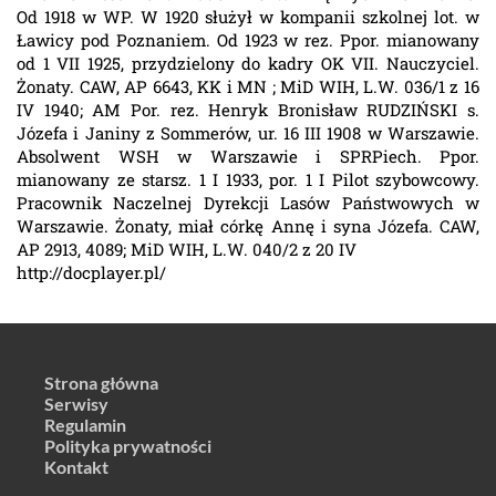
Od 1918 w WP. W 1920 służył w kompanii szkolnej lot. w
Ławicy pod Poznaniem. Od 1923 w rez. Ppor. mianowany
od 1 VII 1925, przydzielony do kadry OK VII. Nauczyciel.
Żonaty. CAW, AP 6643, KK i MN ; MiD WIH, L.W. 036/1 z 16
IV 1940; AM Por. rez. Henryk Bronisław RUDZIŃSKI s.
Józefa i Janiny z Sommerów, ur. 16 III 1908 w Warszawie.
Absolwent WSH w Warszawie i SPRPiech. Ppor.
mianowany ze starsz. 1 I 1933, por. 1 I Pilot szybowcowy.
Pracownik Naczelnej Dyrekcji Lasów Państwowych w
Warszawie. Żonaty, miał córkę Annę i syna Józefa. CAW,
AP 2913, 4089; MiD WIH, L.W. 040/2 z 20 IV
http://docplayer.pl/
Strona główna
Serwisy
Regulamin
Polityka prywatności
Kontakt