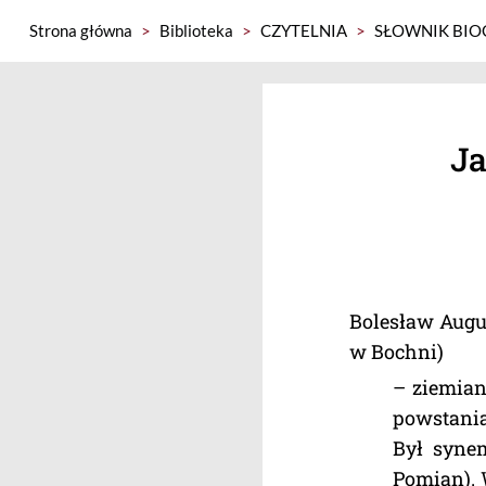
Strona główna
>
Biblioteka
>
CZYTELNIA
>
SŁOWNIK BIO
Ja
Bolesław Augus
w Bochni)
– ziemian
powstania
Był synem
Pomian). 