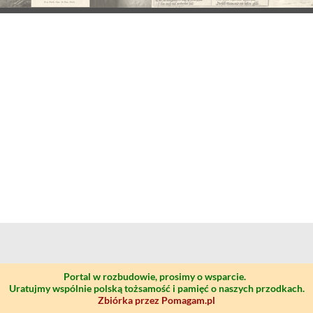
Portal w rozbudowie, prosimy o wsparcie.
Uratujmy wspólnie polską tożsamość i pamięć o naszych przodkach.
Zbiórka przez Pomagam.pl