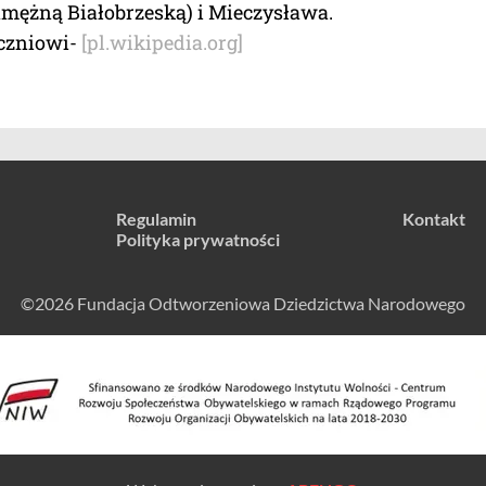
amężną Białobrzeską) i Mieczysława.
czniowi-
[pl.wikipedia.org]
Regulamin
Kontakt
Polityka prywatności
©2026 Fundacja Odtworzeniowa Dziedzictwa Narodowego