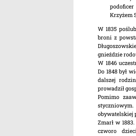
podoficer
Krzyżem S
W 1835 poślub
broni z powst
Długoszowski
gnieździe rod
W 1846 uczest
Do 1848 był wi
dalszej rodzi
prowadził gos
Pomimo zaaw
styczniowym.
obywatelskiej
Zmarł w 1883.
czworo dziec