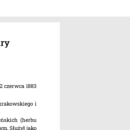
ary
22 czerwca 1883
krakowskiego i
eńskich (herbu
ym. Służył jako