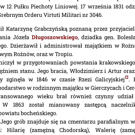
 w 12 Pułku Piechoty Liniowej. 17 września 1831 od
rebrnym Orderu Virtuti Militari nr 3046.
ił Katarzynę Grabczyńską poznaną przez przyjaciel
ania Józefa
Długoszowskiego
, dziadka gen. Bole
ego. Dzierżawił i administrował majątkiem w Roż
owym Rożnów, oraz w Tropiu.
niczył w przygotowaniach powstania krakowskiego
ęźniem stanu. Jego bracia, Włodzimierz i Artur ora
ny zginęła w 1846 w czasie Rzezi Galicyjskiej
. 
podarstwo w rodzinnym majątku w Gierczycach i Cer
ansowanego wieku brał również czynny udział
 W 1863 został mianowany zastępcą naczelnik
 powiatu bocheńskiego.
 Jego grób znajduje się na cmentarzu parafialnym w
i: Hilarię (zamężną Chodorską), Walerię (zamę