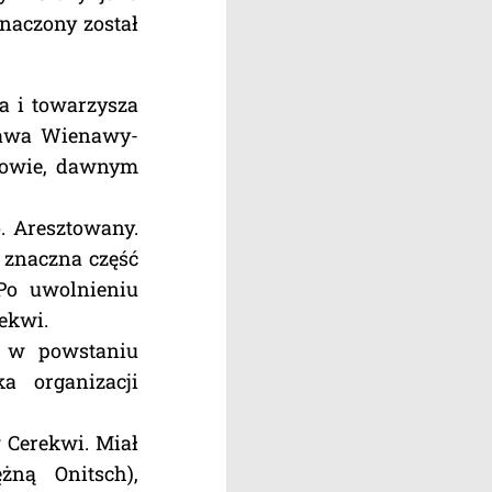
znaczony został
a i towarzysza
sława Wienawy-
nowie, dawnym
. Aresztowany.
z znaczna część
Po uwolnieniu
ekwi.
 w powstaniu
a organizacji
 Cerekwi. Miał
żną Onitsch),