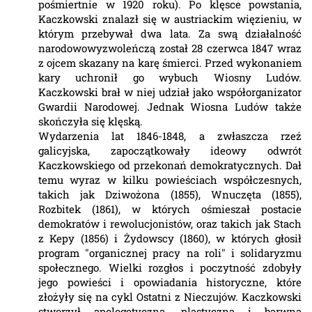
pośmiertnie w 1920 roku). Po klęsce powstania,
Kaczkowski znalazł się w austriackim więzieniu, w
którym przebywał dwa lata. Za swą działalność
narodowowyzwoleńczą został 28 czerwca 1847 wraz
z ojcem skazany na karę śmierci. Przed wykonaniem
kary uchronił go wybuch Wiosny Ludów.
Kaczkowski brał w niej udział jako współorganizator
Gwardii Narodowej. Jednak Wiosna Ludów także
skończyła się klęską.
Wydarzenia lat 1846-1848, a zwłaszcza rzeź
galicyjska, zapoczątkowały ideowy odwrót
Kaczkowskiego od przekonań demokratycznych. Dał
temu wyraz w kilku powieściach współczesnych,
takich jak Dziwożona (1855), Wnuczęta (1855),
Rozbitek (1861), w których ośmieszał postacie
demokratów i rewolucjonistów, oraz takich jak Stach
z Kepy (1856) i Żydowscy (1860), w których głosił
program "organicznej pracy na roli" i solidaryzmu
społecznego. Wielki rozgłos i poczytność zdobyły
jego powieści i opowiadania historyczne, które
złożyły się na cykl Ostatni z Nieczujów. Kaczkowski
stworzył apologetyczną, plastyczną i barwną