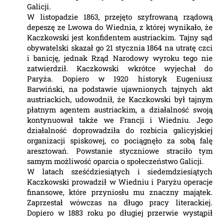
Galicji.
W listopadzie 1863, przejęto szyfrowaną rządową
depeszę ze Lwowa do Wiednia, z której wynikało, że
Kaczkowski jest konfidentem austriackim. Tajny sąd
obywatelski skazał go 21 stycznia 1864 na utratę czci
i banicję, jednak Rząd Narodowy wyroku tego nie
zatwierdził. Kaczkowski wkrótce wyjechał do
Paryża. Dopiero w 1920 historyk Eugeniusz
Barwiński, na podstawie ujawnionych tajnych akt
austriackich, udowodnił, że Kaczkowski był tajnym
płatnym agentem austriackim, a działalność swoją
kontynuował także we Francji i Wiedniu. Jego
działalność doprowadziła do rozbicia galicyjskiej
organizacji spiskowej, co pociągnęło za sobą falę
aresztowań. Powstanie styczniowe straciło tym
samym możliwość oparcia o społeczeństwo Galicji.
W latach sześćdziesiątych i siedemdziesiątych
Kaczkowski prowadził w Wiedniu i Paryżu operacje
finansowe, które przyniosłu mu znaczny majątek.
Zaprzestał wówczas na długo pracy literackiej.
Dopiero w 1883 roku po długiej przerwie wystąpił