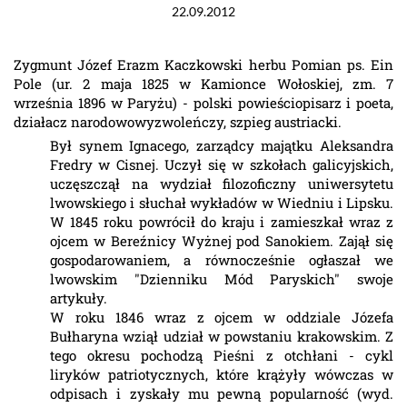
22.09.2012
Zygmunt Józef Erazm Kaczkowski herbu Pomian ps. Ein
Pole (ur. 2 maja 1825 w Kamionce Wołoskiej, zm. 7
września 1896 w Paryżu) - polski powieściopisarz i poeta,
działacz narodowowyzwoleńczy, szpieg austriacki.
Był synem Ignacego, zarządcy majątku Aleksandra
Fredry w Cisnej. Uczył się w szkołach galicyjskich,
uczęszczął na wydział filozoficzny uniwersytetu
lwowskiego i słuchał wykładów w Wiedniu i Lipsku.
W 1845 roku powrócił do kraju i zamieszkał wraz z
ojcem w Bereźnicy Wyżnej pod Sanokiem. Zajął się
gospodarowaniem, a równocześnie ogłaszał we
lwowskim "Dzienniku Mód Paryskich" swoje
artykuły.
W roku 1846 wraz z ojcem w oddziale Józefa
Bułharyna wziął udział w powstaniu krakowskim. Z
tego okresu pochodzą Pieśni z otchłani - cykl
liryków patriotycznych, które krążyły wówczas w
odpisach i zyskały mu pewną popularność (wyd.