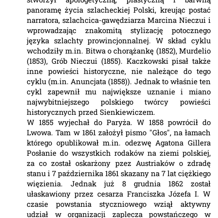
panoramę życia szlacheckiej Polski, kreując postać
narratora, szlachcica-gawędziarza Marcina Nieczui i
wprowadzając znakomitą stylizację potocznego
języka szlachty prowincjonnalnej. W skład cyklu
wchodziły m.in. Bitwa o chorążankę (1852), Murdelio
(1853), Grób Nieczui (1855). Kaczkowski pisał także
inne powieści historyczne, nie należące do tego
cyklu (m.in. Anuncjata (1858)). Jednak to właśnie ten
cykl zapewnił mu największe uznanie i miano
najwybitniejszego polskiego twórcy powieści
historycznych przed Sienkiewiczem.
W 1855 wyjechał do Paryża. W 1858 powrócił do
Lwowa. Tam w 1861 założył pismo "Głos", na łamach
którego opublikował m.in. odezwę Agatona Gillera
Posłanie do wszystkich rodaków na ziemi polskiej,
za co został oskarżony pzez Austriaków o zdradę
stanu i 7 października 1861 skazany na 7 lat ciężkiego
więzienia. Jednak już 8 grudnia 1862 został
ułaskawiony przez cesarza Franciszka Józefa I. W
czasie powstania styczniowego wziął aktywny
udział w organizacji zaplecza powstańczego w