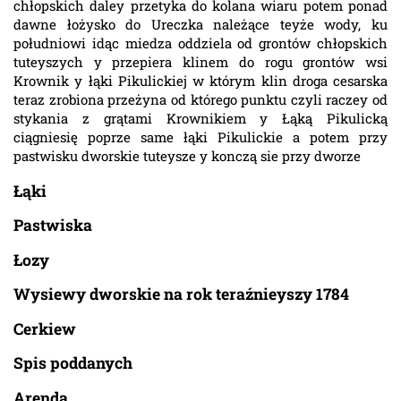
chłopskich daley przetyka do kolana wiaru potem ponad
dawne łożysko do Ureczka należące teyże wody, ku
południowi idąc miedza oddziela od grontów chłopskich
tuteyszych y przepiera klinem do rogu grontów wsi
Krownik y łąki Pikulickiej w którym klin droga cesarska
teraz zrobiona przeżyna od którego punktu czyli raczey od
stykania z grątami Krownikiem y Łąką Pikulicką
ciągniesię poprze same łąki Pikulickie a potem przy
pastwisku dworskie tuteysze y konczą sie przy dworze
Łąki
Pastwiska
Łozy
Wysiewy dworskie na rok teraźnieyszy 1784
Cerkiew
Spis poddanych
Arenda