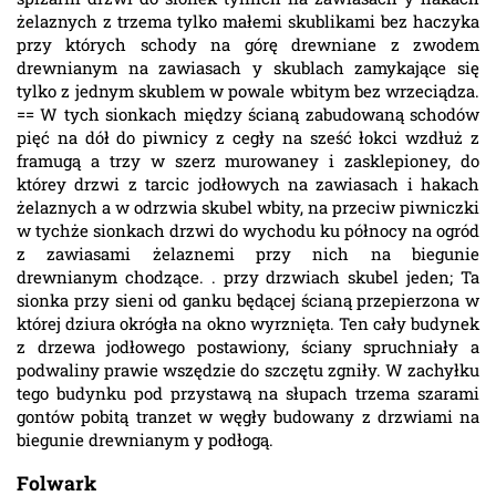
żelaznych z trzema tylko małemi skublikami bez haczyka
przy których schody na górę drewniane z zwodem
drewnianym na zawiasach y skublach zamykające się
tylko z jednym skublem w powale wbitym bez wrzeciądza.
== W tych sionkach między ścianą zabudowaną schodów
pięć na dół do piwnicy z cegły na sześć łokci wzdłuż z
framugą a trzy w szerz murowaney i zasklepioney, do
którey drzwi z tarcic jodłowych na zawiasach i hakach
żelaznych a w odrzwia skubel wbity, na przeciw piwniczki
w tychże sionkach drzwi do wychodu ku północy na ogród
z zawiasami żelaznemi przy nich na biegunie
drewnianym chodzące. . przy drzwiach skubel jeden; Ta
sionka przy sieni od ganku będącej ścianą przepierzona w
której dziura okrógła na okno wyrznięta. Ten cały budynek
z drzewa jodłowego postawiony, ściany spruchniały a
podwaliny prawie wszędzie do szczętu zgniły. W zachyłku
tego budynku pod przystawą na słupach trzema szarami
gontów pobitą tranzet w węgły budowany z drzwiami na
biegunie drewnianym y podłogą.
Folwark