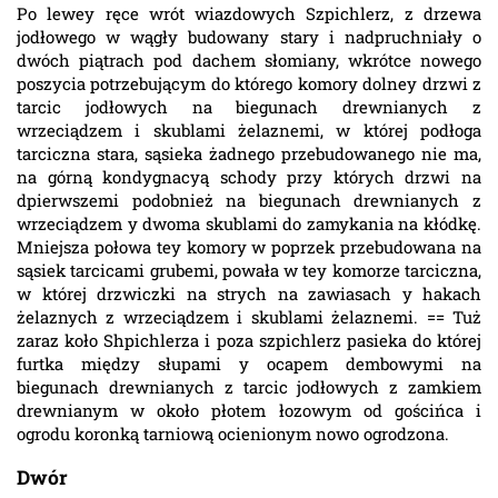
Po lewey ręce wrót wiazdowych Szpichlerz, z drzewa
jodłowego w wągły budowany stary i nadpruchniały o
dwóch piątrach pod dachem słomiany, wkrótce nowego
poszycia potrzebującym do którego komory dolney drzwi z
tarcic jodłowych na biegunach drewnianych z
wrzeciądzem i skublami żelaznemi, w której podłoga
tarciczna stara, sąsieka żadnego przebudowanego nie ma,
na górną kondygnacyą schody przy których drzwi na
dpierwszemi podobnież na biegunach drewnianych z
wrzeciądzem y dwoma skublami do zamykania na kłódkę.
Mniejsza połowa tey komory w poprzek przebudowana na
sąsiek tarcicami grubemi, powała w tey komorze tarciczna,
w której drzwiczki na strych na zawiasach y hakach
żelaznych z wrzeciądzem i skublami żelaznemi. == Tuż
zaraz koło Shpichlerza i poza szpichlerz pasieka do której
furtka między słupami y ocapem dembowymi na
biegunach drewnianych z tarcic jodłowych z zamkiem
drewnianym w około płotem łozowym od gościńca i
ogrodu koronką tarniową ocienionym nowo ogrodzona.
Dwór