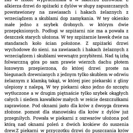
alkierza drzwi do spiżarki z dylów w słupy zapuszczanych
powstawioney na zawiasach i hakach żelaznych z
wrzeciądzem a skublami dop zamykania. W tey okienko
małe jedno z szybek drobnych. w którym dwie
przepęknionych. Podłogi w szpiżarni nie ma a powała z
deszczek starych ułożona. W tey szpiżarnie ławek dwie na
standarach koło ścian położone. Z szpiżarki drzwi
wychodowe do sieni. na zawiasach i hakach żelaznych z
wrzeciądzem i skublami wewnątrz przybitemi. Nad tą izbą
folwarczną góra po sam prawie wierzch dachu płotem
łozowym przepierzona, do której drzwi proste na
biegunach drewnianych z jednym tylko skublem w odrwiu
żelaznym z klamką takąż, w której piec piekarski z gliny
ulepiony z nalepą. W tey piekarni okno jedno do szczętu
wytłuczone a w drugim piętnaście tylko szybek okągłych
całych i siedem kawałków małych w reście deszczułkami
zaprawione. Pod oknami jasto dla krów z dwoyga drzewa
złożone. pomost dla stanowisku dla krów z dylów już
przegniłych. Powała w piekarni z oszwarów ułożona pod
którą nad oknami poleń z dwóch krokiew do suszenia
drew.Z piekarni w przyczotku drzwi do puszczania krów