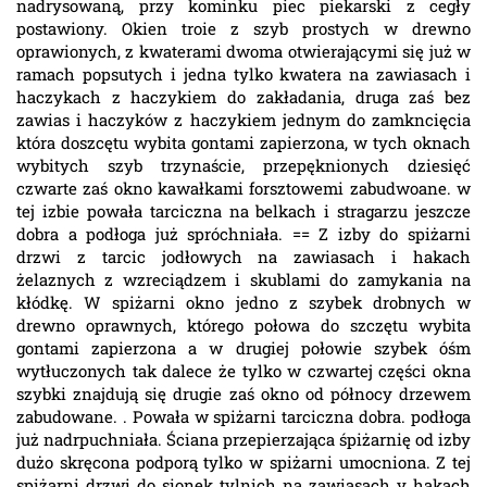
nadrysowaną, przy kominku piec piekarski z cegły
postawiony. Okien troie z szyb prostych w drewno
oprawionych, z kwaterami dwoma otwierającymi się już w
ramach popsutych i jedna tylko kwatera na zawiasach i
haczykach z haczykiem do zakładania, druga zaś bez
zawias i haczyków z haczykiem jednym do zamkncięcia
która doszcętu wybita gontami zapierzona, w tych oknach
wybitych szyb trzynaście, przepęknionych dziesięć
czwarte zaś okno kawałkami forsztowemi zabudwoane. w
tej izbie powała tarciczna na belkach i stragarzu jeszcze
dobra a podłoga już spróchniała. == Z izby do spiżarni
drzwi z tarcic jodłowych na zawiasach i hakach
żelaznych z wzreciądzem i skublami do zamykania na
kłódkę. W spiżarni okno jedno z szybek drobnych w
drewno oprawnych, którego połowa do szczętu wybita
gontami zapierzona a w drugiej połowie szybek óśm
wytłuczonych tak dalece że tylko w czwartej części okna
szybki znajdują się drugie zaś okno od północy drzewem
zabudowane. . Powała w spiżarni tarciczna dobra. podłoga
już nadrpuchniała. Ściana przepierzająca śpiżarnię od izby
dużo skręcona podporą tylko w spiżarni umocniona. Z tej
spiżarni drzwi do sionek tylnich na zawiasach y hakach