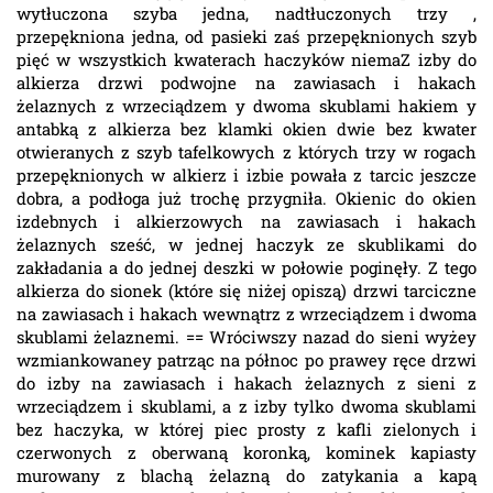
wytłuczona szyba jedna, nadtłuczonych trzy ,
przepękniona jedna, od pasieki zaś przepęknionych szyb
pięć w wszystkich kwaterach haczyków niemaZ izby do
alkierza drzwi podwojne na zawiasach i hakach
żelaznych z wrzeciądzem y dwoma skublami hakiem y
antabką z alkierza bez klamki okien dwie bez kwater
otwieranych z szyb tafelkowych z których trzy w rogach
przepęknionych w alkierz i izbie powała z tarcic jeszcze
dobra, a podłoga już trochę przygniła. Okienic do okien
izdebnych i alkierzowych na zawiasach i hakach
żelaznych sześć, w jednej haczyk ze skublikami do
zakładania a do jednej deszki w połowie poginęły. Z tego
alkierza do sionek (które się niżej opiszą) drzwi tarciczne
na zawiasach i hakach wewnątrz z wrzeciądzem i dwoma
skublami żelaznemi. == Wróciwszy nazad do sieni wyżey
wzmiankowaney patrząc na północ po prawey ręce drzwi
do izby na zawiasach i hakach żelaznych z sieni z
wrzeciądzem i skublami, a z izby tylko dwoma skublami
bez haczyka, w której piec prosty z kafli zielonych i
czerwonych z oberwaną koronką, kominek kapiasty
murowany z blachą żelazną do zatykania a kapą