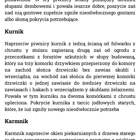
słupami dembowemi i powała ieszcze dobre, poszycie zaś
nad nią gontowe zupełnie zgniłe nieodwłocznego gontami
albo słomą pokrycia potrzebujące.
Kurnik
Naprzeciw piwnicy kurnik z iedną ścianą od folwarku z
chrustu y stoiszu zapieraną drugą zaś od ogrodu z
przeczotkami z forsztów szkutnich w słupy budowaną,
który na trzy komorki drzywkiem przepierzony do komory
na zachód słońca drzwiczki bez zawias skubli i
wrzeciądza, na wschód zaś słońca do pierwszej komórki
drzwiczki o jednej zawiasie do średniey drzwiczki na
zawiasach i hakach z wrzeciądzem y skublami żelaznemi.
Powała w tym kurniku na dwoma komórkami z chrustu
upleciona. Pokrycie kurnika z tarcic jodłowych starych,
które, że iuż zgniły nowego nieodwłocznie potrzeba
Karmnik
Karmnik naprzeciw okien piekarnianych z drzewa starego
w słupy zapuszczonego postawiony z zewnątrz z wiekiem