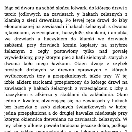
Idąc od dworu na schód słońca folwark, do którego drzwi z
tarcic jodłowych na zawiasach y hakach żelaznych z
klamką z sieni drewnianą. Po lewej ręce drzwi do izby
ekonomicznej na zawiasach i hakach żelaznych z dwoma
rękoiściami, wrzeciądzem, haczyki8e, skublami, i antabką
we drzwiach a haczykiem do klamki we drzwiach
zabitemi, przy drzwiach komin kapiasty na sztybrze
żelaznym z cegły postawiony tylko nad powałę
wywiedziony, przy którym piec z kafli zielonych starych z
dwoma koło niego ławkami. Okien dwoje z szybek
prostych drobnych w drewno oprawnych z których
wytłuczonych trzy a przepęknionych także trzy. W tej
izbie alkierz tarcicami przepierzony do którego drzwi na
zawiasach y hakach żelaznych z wrzeciądzem z Izby a
haczykiem z alkierza y skublami do zakładania. Okno
jedno z kwaterą otwierającą się na zawiasach y hakach
bez haczyka z szyb zielonych świartkowych w której
jedna przepękniona a do drugiej kawałka niedostaje przy
którym okiennica drewniana na zawiasach żelaznych. W
tey izbie y alkierz powała tarciczna jeszcze dobra, podłoga
zaś w izbbie wypruchniała a w lakierzu zdrowsza. Z