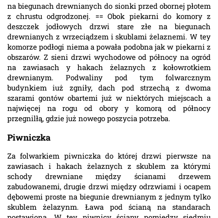
na biegunach drewnianych do sionki przed obornej płotem
z chrustu odgrodzonej. == Obok piekarni do komory z
deszczek jodłowych drzwi stare złe na biegunach
drewnianych z wrzeciądzem i skublami żelaznemi. W tey
komorze podłogi niema a powała podobna jak w piekarni z
obszarów. Z sieni drzwi wychodowe od północy na ogród
na zawiasach y hakach żelaznych z kołowrotkiem
drewnianym. Podwaliny pod tym folwarcznym
budynkiem iuż zgniły, dach pod strzechą z dwoma
szarami gontów obartemi już w niektórych miejscach a
najwięcej na rogu od obory y komorą od północy
przegnilłą, gdzie już nowego poszycia potrzeba.
Piwniczka
Za folwarkiem piwniczka do której drzwi pierwsze na
zawiasach i hakach żelaznych z skublem za którymi
schody drewniane między ścianami drzewem
zabudowanemi, drugie drzwi między odrzwiami i ocapem
dębowemi proste na biegunie drewnianym z jednym tylko
skublem żelazynm. Ława pod ścianą na standarach
postawiona. W tey piwnicy ściany pomiędzy siedmiu