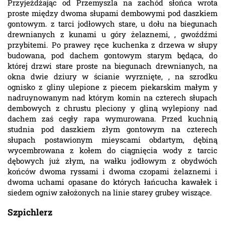
Przyjeżdżając od Przemyszla na zachód słońca wrota
proste między dwoma słupami dembowymi pod daszkiem
gontowym. z tarci jodłowych stare, u dołu na biegunach
drewnianych z kunami u góry żelaznemi, , gwoźdźmi
przybitemi. Po prawey ręce kuchenka z drzewa w słupy
budowana, pod dachem gontowym starym będąca, do
której drzwi stare proste na biegunach drewnianych, na
okna dwie dziury w ścianie wyrznięte, , na szrodku
ognisko z gliny ulepione z piecem piekarskim małym y
nadruynowanym nad którym komin na czterech słupach
dembowych z chrustu pleciony y gliną wylepiony nad
dachem zaś cegły rapa wymurowana. Przed kuchnią
studnia pod daszkiem złym gontowym na czterech
słupach postawionym mieyscami obdartym, dębiną
wycembrowana z kołem do ciągnięcia wody z tarcic
dębowych już złym, na wałku jodłowym z obydwóch
końców dwoma ryssami i dwoma czopami żelaznemi i
dwoma uchami opasane do których łańcucha kawałek i
siedem ogniw założonych na linie starey grubey wiszące.
Szpichlerz