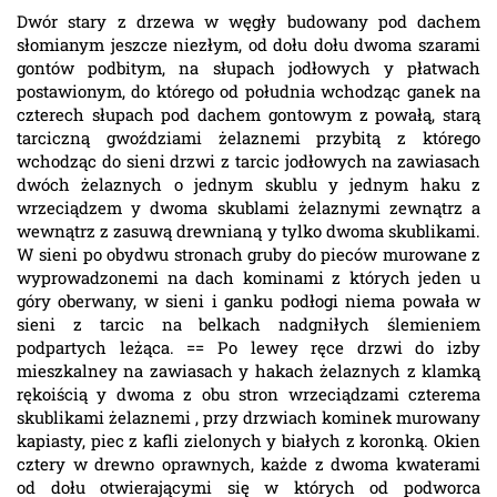
Dwór stary z drzewa w węgły budowany pod dachem
słomianym jeszcze niezłym, od dołu dołu dwoma szarami
gontów podbitym, na słupach jodłowych y płatwach
postawionym, do którego od południa wchodząc ganek na
czterech słupach pod dachem gontowym z powałą, starą
tarciczną gwoździami żelaznemi przybitą z którego
wchodząc do sieni drzwi z tarcic jodłowych na zawiasach
dwóch żelaznych o jednym skublu y jednym haku z
wrzeciądzem y dwoma skublami żelaznymi zewnątrz a
wewnątrz z zasuwą drewnianą y tylko dwoma skublikami.
W sieni po obydwu stronach gruby do pieców murowane z
wyprowadzonemi na dach kominami z których jeden u
góry oberwany, w sieni i ganku podłogi niema powała w
sieni z tarcic na belkach nadgniłych ślemieniem
podpartych leżąca. == Po lewey ręce drzwi do izby
mieszkalney na zawiasach y hakach żelaznych z klamką
rękoiścią y dwoma z obu stron wrzeciądzami czterema
skublikami żelaznemi , przy drzwiach kominek murowany
kapiasty, piec z kafli zielonych y białych z koronką. Okien
cztery w drewno oprawnych, każde z dwoma kwaterami
od dołu otwierającymi się w których od podworca