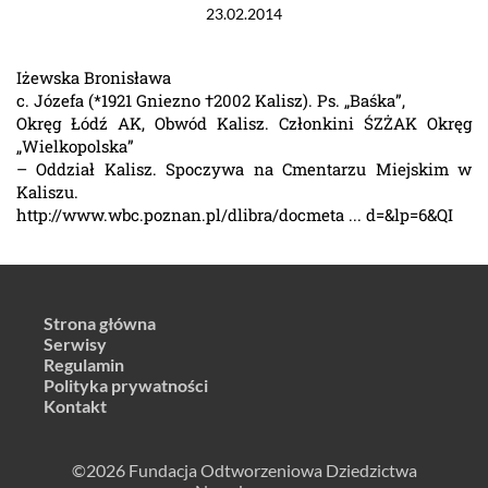
23.02.2014
Iżewska Bronisława
c. Józefa (*1921 Gniezno †2002 Kalisz). Ps. „Baśka”,
Okręg Łódź AK, Obwód Kalisz. Członkini ŚZŻAK Okręg
„Wielkopolska”
– Oddział Kalisz. Spoczywa na Cmentarzu Miejskim w
Kaliszu.
http://www.wbc.poznan.pl/dlibra/docmeta ... d=&lp=6&QI
Strona główna
Serwisy
Regulamin
Polityka prywatności
Kontakt
©2026 Fundacja Odtworzeniowa Dziedzictwa